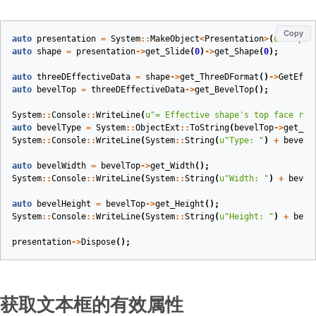
Copy
auto
presentation
=
System
::
MakeObject
<
Presentation
>
(
u
"sample
auto
shape
=
presentation
->
get_Slide
(
0
)
->
get_Shape
(
0
);
auto
threeDEffectiveData
=
shape
->
get_ThreeDFormat
()
->
GetEffe
auto
bevelTop
=
threeDEffectiveData
->
get_BevelTop
();
System
::
Console
::
WriteLine
(
u
"= Effective shape's top face rel
auto
bevelType
=
System
::
ObjectExt
::
ToString
(
bevelTop
->
get_Be
System
::
Console
::
WriteLine
(
System
::
String
(
u
"Type: "
)
+
bevelT
auto
bevelWidth
=
bevelTop
->
get_Width
();
System
::
Console
::
WriteLine
(
System
::
String
(
u
"Width: "
)
+
bevel
auto
bevelHeight
=
bevelTop
->
get_Height
();
System
::
Console
::
WriteLine
(
System
::
String
(
u
"Height: "
)
+
beve
presentation
->
Dispose
();
获取文本框的有效属性