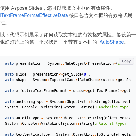
使用 Aspose.Slides，您可以获取文本框的有效属性。
ITextFrameFormatEffectiveData
接口包含文本框的有效格式属
性。
以下代码示例展示了如何获取文本框的有效格式属性。假设第一
张幻灯片上的第一个形状是一个带有文本框的
IAutoShape
。
Copy
auto
presentation
=
System
::
MakeObject
<
Presentation
>
(
u
"sample
auto
slide
=
presentation
->
get_Slide
(
0
);
auto
shape
=
System
::
ExplicitCast
<
IAutoShape
>
(
slide
->
get_Shap
auto
effectiveTextFrameFormat
=
shape
->
get_TextFrame
()
->
get_T
auto
anchoringType
=
System
::
ObjectExt
::
ToString
(
effectiveTex
System
::
Console
::
WriteLine
(
System
::
String
(
u
"Anchoring type: "
auto
autofitType
=
System
::
ObjectExt
::
ToString
(
effectiveTextF
System
::
Console
::
WriteLine
(
System
::
String
(
u
"Autofit type: "
)
auto
textVerticalType
=
System
::
ObjectExt
::
ToString
(
effective