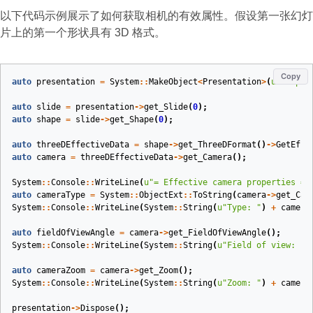
以下代码示例展示了如何获取相机的有效属性。假设第一张幻灯
片上的第一个形状具有 3D 格式。
Copy
auto
presentation
=
System
::
MakeObject
<
Presentation
>
(
u
"sample
auto
slide
=
presentation
->
get_Slide
(
0
);
auto
shape
=
slide
->
get_Shape
(
0
);
auto
threeDEffectiveData
=
shape
->
get_ThreeDFormat
()
->
GetEffe
auto
camera
=
threeDEffectiveData
->
get_Camera
();
System
::
Console
::
WriteLine
(
u
"= Effective camera properties ="
auto
cameraType
=
System
::
ObjectExt
::
ToString
(
camera
->
get_Cam
System
::
Console
::
WriteLine
(
System
::
String
(
u
"Type: "
)
+
camera
auto
fieldOfViewAngle
=
camera
->
get_FieldOfViewAngle
();
System
::
Console
::
WriteLine
(
System
::
String
(
u
"Field of view: "
)
auto
cameraZoom
=
camera
->
get_Zoom
();
System
::
Console
::
WriteLine
(
System
::
String
(
u
"Zoom: "
)
+
camera
presentation
->
Dispose
();