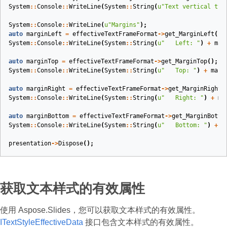
System
::
Console
::
WriteLine
(
System
::
String
(
u
"Text vertical typ
System
::
Console
::
WriteLine
(
u
"Margins"
);
auto
marginLeft
=
effectiveTextFrameFormat
->
get_MarginLeft
();
System
::
Console
::
WriteLine
(
System
::
String
(
u
"   Left: "
)
+
mar
auto
marginTop
=
effectiveTextFrameFormat
->
get_MarginTop
();
System
::
Console
::
WriteLine
(
System
::
String
(
u
"   Top: "
)
+
marg
auto
marginRight
=
effectiveTextFrameFormat
->
get_MarginRight
(
System
::
Console
::
WriteLine
(
System
::
String
(
u
"   Right: "
)
+
ma
auto
marginBottom
=
effectiveTextFrameFormat
->
get_MarginBotto
System
::
Console
::
WriteLine
(
System
::
String
(
u
"   Bottom: "
)
+
m
presentation
->
Dispose
();
获取文本样式的有效属性
使用 Aspose.Slides，您可以获取文本样式的有效属性。
ITextStyleEffectiveData
接口包含文本样式的有效属性。