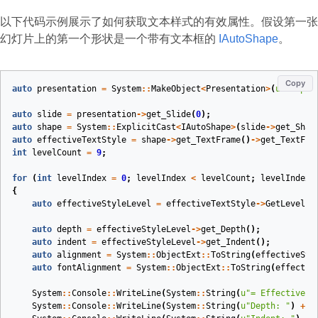
以下代码示例展示了如何获取文本样式的有效属性。假设第一张
幻灯片上的第一个形状是一个带有文本框的
IAutoShape
。
Copy
auto
presentation
=
System
::
MakeObject
<
Presentation
>
(
u
"sample
auto
slide
=
presentation
->
get_Slide
(
0
);
auto
shape
=
System
::
ExplicitCast
<
IAutoShape
>
(
slide
->
get_Shap
auto
effectiveTextStyle
=
shape
->
get_TextFrame
()
->
get_TextFra
int
levelCount
=
9
;
for
(
int
levelIndex
=
0
;
levelIndex
<
levelCount
;
levelIndex
+
{
auto
effectiveStyleLevel
=
effectiveTextStyle
->
GetLevel
(
l
auto
depth
=
effectiveStyleLevel
->
get_Depth
();
auto
indent
=
effectiveStyleLevel
->
get_Indent
();
auto
alignment
=
System
::
ObjectExt
::
ToString
(
effectiveSty
auto
fontAlignment
=
System
::
ObjectExt
::
ToString
(
effectiv
System
::
Console
::
WriteLine
(
System
::
String
(
u
"= Effective p
System
::
Console
::
WriteLine
(
System
::
String
(
u
"Depth: "
)
+
d