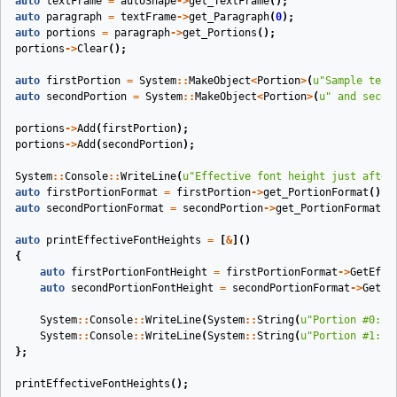
auto
textFrame
=
autoShape
->
get_TextFrame
();
auto
paragraph
=
textFrame
->
get_Paragraph
(
0
);
auto
portions
=
paragraph
->
get_Portions
();
portions
->
Clear
();
auto
firstPortion
=
System
::
MakeObject
<
Portion
>
(
u
"Sample text
auto
secondPortion
=
System
::
MakeObject
<
Portion
>
(
u
" and secon
portions
->
Add
(
firstPortion
);
portions
->
Add
(
secondPortion
);
System
::
Console
::
WriteLine
(
u
"Effective font height just after
auto
firstPortionFormat
=
firstPortion
->
get_PortionFormat
();
auto
secondPortionFormat
=
secondPortion
->
get_PortionFormat
()
auto
printEffectiveFontHeights
=
[
&
]()
{
auto
firstPortionFontHeight
=
firstPortionFormat
->
GetEffe
auto
secondPortionFontHeight
=
secondPortionFormat
->
GetEf
System
::
Console
::
WriteLine
(
System
::
String
(
u
"Portion #0: "
System
::
Console
::
WriteLine
(
System
::
String
(
u
"Portion #1: "
};
printEffectiveFontHeights
();