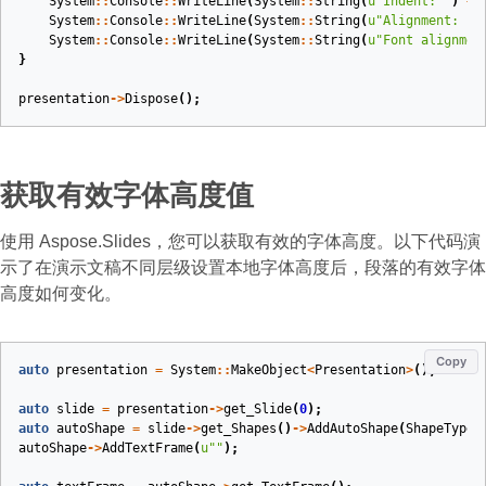
System
::
Console
::
WriteLine
(
System
::
String
(
u
"Indent: "
)
+
System
::
Console
::
WriteLine
(
System
::
String
(
u
"Alignment: "
)
System
::
Console
::
WriteLine
(
System
::
String
(
u
"Font alignmen
}
presentation
->
Dispose
();
获取有效字体高度值
使用 Aspose.Slides，您可以获取有效的字体高度。以下代码演
示了在演示文稿不同层级设置本地字体高度后，段落的有效字体
高度如何变化。
Copy
auto
presentation
=
System
::
MakeObject
<
Presentation
>
();
auto
slide
=
presentation
->
get_Slide
(
0
);
auto
autoShape
=
slide
->
get_Shapes
()
->
AddAutoShape
(
ShapeType
:
autoShape
->
AddTextFrame
(
u
""
);