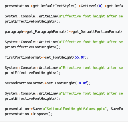
presentation
->
get_DefaultTextStyle
()
->
GetLevel
(
0
)
->
get_Defaul
System
::
Console
::
WriteLine
(
u
"Effective font height after sett
printEffectiveFontHeights
();
paragraph
->
get_ParagraphFormat
()
->
get_DefaultPortionFormat
()
-
System
::
Console
::
WriteLine
(
u
"Effective font height after sett
printEffectiveFontHeights
();
firstPortionFormat
->
set_FontHeight
(
55.0f
);
System
::
Console
::
WriteLine
(
u
"Effective font height after sett
printEffectiveFontHeights
();
secondPortionFormat
->
set_FontHeight
(
18.0f
);
System
::
Console
::
WriteLine
(
u
"Effective font height after sett
printEffectiveFontHeights
();
presentation
->
Save
(
u
"SetLocalFontHeightValues.pptx"
,
SaveForm
presentation
->
Dispose
();