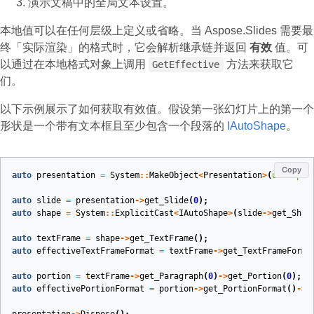
演示文稿中的全局文本设置。
本地值可以在任何层级上定义或省略。当 Aspose.Slides 需要最
终「实际渲染」的格式时，它会解析继承链并返回
有效
值。可
以通过在本地格式对象上调用
方法来获取它
GetEffective
们。
以下示例展示了如何获取有效值。假设第一张幻灯片上的第一个
形状是一个带有文本框且至少包含一个段落的
IAutoShape
。
Copy
auto
presentation
=
System
::
MakeObject
<
Presentation
>
(
u
"sample
auto
slide
=
presentation
->
get_Slide
(
0
);
auto
shape
=
System
::
ExplicitCast
<
IAutoShape
>
(
slide
->
get_Shap
auto
textFrame
=
shape
->
get_TextFrame
();
auto
effectiveTextFrameFormat
=
textFrame
->
get_TextFrameForma
auto
portion
=
textFrame
->
get_Paragraph
(
0
)
->
get_Portion
(
0
);
auto
effectivePortionFormat
=
portion
->
get_PortionFormat
()
->
G