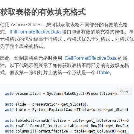
获取表格的有效填充格式
使用 Aspose.Slides，您可以获取表格不同部分的有效填充格
式。
IFillFormatEffectiveData
接口包含有效的填充格式属性。单
元格格式的优先级高于行格式，行格式优先于列格式，列格式优
先于整个表格的格式。
因此，绘制表格单元格时使用
ICellFormatEffectiveData
的属
性。以下代码示例展示了如何获取表格不同部分的有效填充格
式。假设第一张幻灯片上的第一个形状是一个
ITable
。
Copy
auto
presentation
=
System
::
MakeObject
<
Presentation
>
(
u
"sample
auto
slide
=
presentation
->
get_Slide
(
0
);
auto
table
=
System
::
ExplicitCast
<
ITable
>
(
slide
->
get_Shape
(
0
)
auto
tableFillFormatEffective
=
table
->
get_TableFormat
()
->
Get
auto
rowFillFormatEffective
=
table
->
get_Row
(
0
)
->
get_RowForma
auto
columnFillFormatEffective
=
table
->
get_Column
(
0
)
->
get_Co