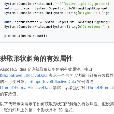
System
::
Console
::
WriteLine
(
u
"= Effective light rig properties
auto
lightType
=
System
::
ObjectExt
::
ToString
(
lightRig
->
get_Li
System
::
Console
::
WriteLine
(
System
::
String
(
u
"Type: "
)
+
lightT
auto
lightDirection
=
System
::
ObjectExt
::
ToString
(
lightRig
->
g
System
::
Console
::
WriteLine
(
System
::
String
(
u
"Direction: "
)
+
l
presentation
->
Dispose
();
获取形状斜角的有效属性
Aspose.Slides 允许获取形状斜角的有效属性。接口
IShapeBevelEffectiveData
表示一个包含形状面部斜角有效属性
的不可变对象。
IShapeBevelEffectiveData
实例通过
IThreeDFormatEffectiveData
暴露，后者提供对
IThreeDFormat
的有效值。
以下代码示例展示了如何获取形状顶部斜角的有效属性。假设第
一张幻灯片上的第一个形状具有 3D 格式。