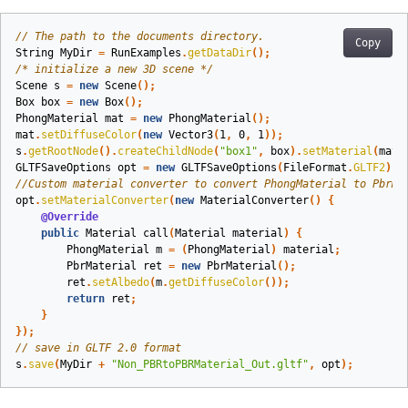
// The path to the documents directory.
Copy
String
MyDir
=
RunExamples
.
getDataDir
();
/* initialize a new 3D scene */
Scene
s
=
new
Scene
();
Box
box
=
new
Box
();
PhongMaterial
mat
=
new
PhongMaterial
();
mat
.
setDiffuseColor
(
new
Vector3
(
1
,
0
,
1
));
s
.
getRootNode
().
createChildNode
(
"box1"
,
box
).
setMaterial
(
mat
)
GLTFSaveOptions
opt
=
new
GLTFSaveOptions
(
FileFormat
.
GLTF2
);
//Custom material converter to convert PhongMaterial to PbrMa
opt
.
setMaterialConverter
(
new
MaterialConverter
()
{
@Override
public
Material
call
(
Material
material
)
{
PhongMaterial
m
=
(
PhongMaterial
)
material
;
PbrMaterial
ret
=
new
PbrMaterial
();
ret
.
setAlbedo
(
m
.
getDiffuseColor
());
return
ret
;
}
});
// save in GLTF 2.0 format
s
.
save
(
MyDir
+
"Non_PBRtoPBRMaterial_Out.gltf"
,
opt
);