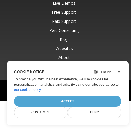
Live Demos
Free Support
Paid Support
Paid Consulting
Blog
Websites
About
COOKIE NOTICE
To provide you with the best experience, we use cookies for
personalization, analytics, and ads. By using our site, you agree to
© Aspose Pty Ltd 2001-2026.
All Rights Reserved.
our cookie policy
.
Privacy Policy
Terms of use
Contact
ACCEPT
CUSTOMIZE
DENY