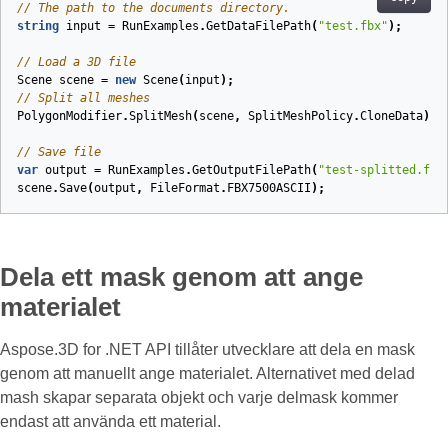
// The path to the documents directory.
string
input
=
RunExamples
.
GetDataFilePath
(
"test.fbx"
);
// Load a 3D file
Scene
scene
=
new
Scene
(
input
);
// Split all meshes
PolygonModifier
.
SplitMesh
(
scene
,
SplitMeshPolicy
.
CloneData
);
// Save file
var
output
=
RunExamples
.
GetOutputFilePath
(
"test-splitted.fbx
scene
.
Save
(
output
,
FileFormat
.
FBX7500ASCII
);
Dela ett mask genom att ange
materialet
Aspose.3D for .NET API tillåter utvecklare att dela en mask
genom att manuellt ange materialet. Alternativet med delad
mash skapar separata objekt och varje delmask kommer
endast att använda ett material.