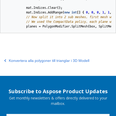
mat
.
Indices
.
Clear
();
mat
.
Indices
.
AddRange
(
new
int
[]
{
0
,
0
,
0
,
1
,
1
,
1
// Now split it into 2 sub meshes, first mesh wil
// We used the CompactData policy, each plane wil
planes
=
PolygonModifier
.
SplitMesh
(
box
,
SplitMesh
Konvertera alla polygoner till trianglar i 3D Modell
Subscribe to Aspose Product Updates
Get monthly newsletters & offers directly delivered to your
mailbox.