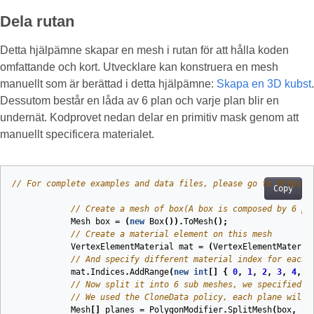
Dela rutan
Detta hjälpämne skapar en mesh i rutan för att hålla koden
omfattande och kort. Utvecklare kan konstruera en mesh
manuellt som är berättad i detta hjälpämne:
Skapa en 3D kubst
.
Dessutom består en låda av 6 plan och varje plan blir en
undernät. Kodprovet nedan delar en primitiv mask genom att
manuellt specificera materialet.
// For complete examples and data files, please go to https:/
Copy
// Create a mesh of box(A box is composed by 6 pl
Mesh
box
=
(
new
Box
()).
ToMesh
();
// Create a material element on this mesh
VertexElementMaterial
mat
=
(
VertexElementMateria
// And specify different material index for each 
mat
.
Indices
.
AddRange
(
new
int
[]
{
0
,
1
,
2
,
3
,
4
,
5
// Now split it into 6 sub meshes, we specified 6
// We used the CloneData policy, each plane will 
Mesh
[]
planes
=
PolygonModifier
.
SplitMesh
(
box
,
Sp