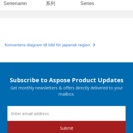
Serienamn
系列
Series
Konvertera diagram till bild för japansk region
Subscribe to Aspose Product Updates
Get monthly newsletters & offers directly delivered to your
mailbox.
Submit