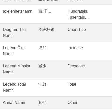
axelenhetsnamn
百,千…
Hundratals,
Tusentals…
Diagram Titel
图表标题
Chart Title
Namn
Legend Öka
增加
Increase
Namn
Legend Minska
减少
Decrease
Namn
Legend Total
汇总
Total
Namn
Annat Namn
其他
Other