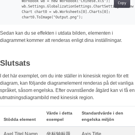
Workbook
 wb = new Workbook(
"Chinese.xls"
);

Copy
wb
.Settings.GlobalizationSettings.ChartSettings = new 
Chart
 chart
0
 = wb.Worksheets[
0
].Charts[
0
];

chart0
.ToImage(
"Output.png"
Sedan kan du se effekten i utdata bilden, elementen i
diagrammet kommer att renderas enligt dina inställningar.
Slutsats
I det här exemplet, om du inte ställer in kinesisk region för ett
diagram, kan följande diagramelement renderas på det vanliga
språket, såsom engelska. Efter ovanstående åtgärd kan vi få en
utmatningsdiagrambild med kinesisk region.
Värde i detta
Standardvärde i den
Stödda element
exempel
engelska miljön
Axel Titel Namn
坐标轴标题
Axis Title