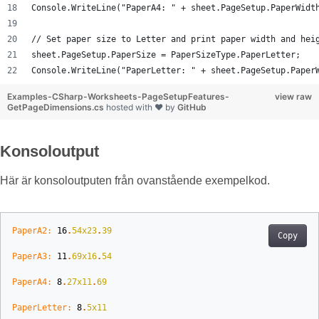
Console.WriteLine("PaperA4: " + sheet.PageSetup.PaperWidt
// Set paper size to Letter and print paper width and hei
sheet.PageSetup.PaperSize = PaperSizeType.PaperLetter;
Console.WriteLine("PaperLetter: " + sheet.PageSetup.Paper
Examples-CSharp-Worksheets-PageSetupFeatures-
view raw
GetPageDimensions.cs
hosted with ❤ by
GitHub
Konsoloutput
Här är konsoloutputen från ovanstående exempelkod.
PaperA2:
16
.
54x23
.
39
Copy
PaperA3:
11
.
69x16
.
54
PaperA4:
8
.
27x11
.
69
PaperLetter:
8
.
5x11