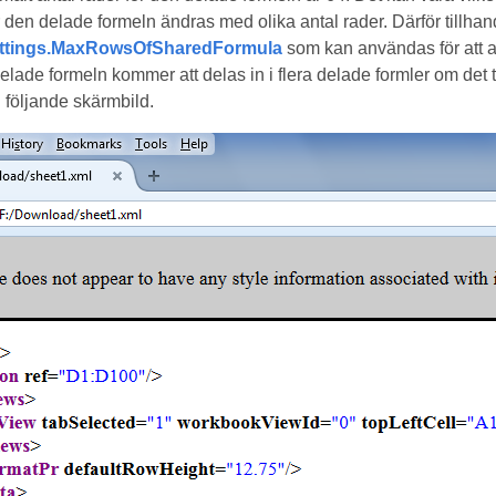
 den delade formeln ändras med olika antal rader. Därför tillh
ttings.MaxRowsOfSharedFormula
som kan användas för att a
lade formeln kommer att delas in i flera delade formler om det t
 följande skärmbild.