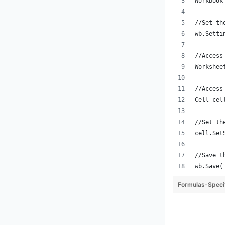
Workbook
//Set th
wb.Setti
//Access
Workshee
//Access
Cell cel
//Set th
cell.Set
//Save t
wb.Save(
Formulas-Spec