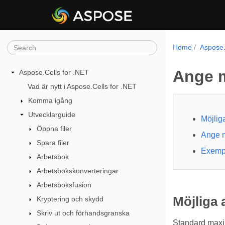
Home
Aspose.
Ange m
Aspose.Cells for .NET
Vad är nytt i Aspose.Cells for .NET
Komma igång
Utvecklarguide
Möjlig
Öppna filer
Ange m
Spara filer
Exemp
Arbetsbok
Arbetsbokskonverteringar
Arbetsboksfusion
Möjliga
Kryptering och skydd
Skriv ut och förhandsgranska
Standard maxim