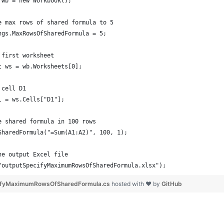
 wb = new Workbook();
e max rows of shared formula to 5
ngs.MaxRowsOfSharedFormula = 5;
 first worksheet
t ws = wb.Worksheets[0];
 cell D1
l = ws.Cells["D1"];
e shared formula in 100 rows
SharedFormula("=Sum(A1:A2)", 100, 1);
he output Excel file
"outputSpecifyMaximumRowsOfSharedFormula.xlsx");
ifyMaximumRowsOfSharedFormula.cs
hosted with ❤ by
GitHub