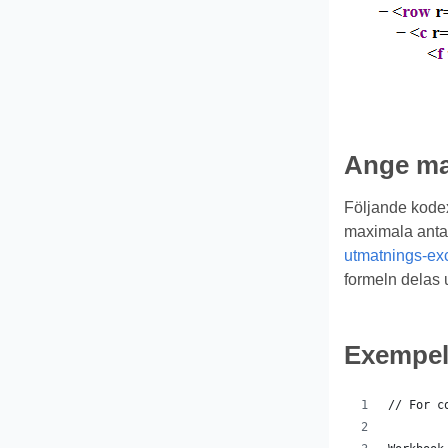
Ange max
Följande kode
maximala antale
utmatnings-exc
formeln delas 
Exempe
// For c