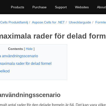
Products
Purchase
Support
Websites
About
Cells Produktfamilj
Aspose.Cells for .NET
Utvecklarguide
Formle
aximala rader för delad form
Contents
[
Hide
]
a användningsscenario
aximala rader för delad formel
elkod
 användningsscenario
alt antal rader för den delade formeln är 64. Det kan vara vilke