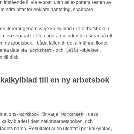
n fristående fil via e-post, utan att exponera resten av
indre bitar för enklare hantering, snabbare
en itererar genom varje kalkylblad i källarbetsboken
som en separat fil. Den andra metoden fokuserar på ett
l en ny arbetsbok. I båda fallen är det allmänna flödet
evanta data via
- och
-objekten,
Worksheet
Cells
till disk.
kalkylblad till en ny arbetsbok
nations-
för varje
i dess
Workbook
Worksheet
ta kalkylbladet i destinationsarbetsboken, och
ladets namn. Resultatet är en utdatafil per kalkylblad,