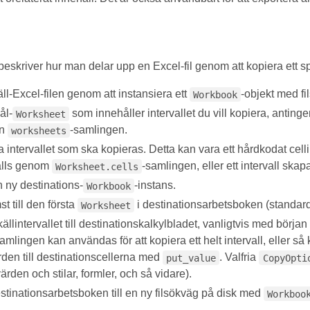
eskriver hur man delar upp en Excel-fil genom att kopiera ett spec
l-Excel-filen genom att instansiera ett
-objekt med f
Workbook
ål-
som innehåller intervallet du vill kopiera, antingen
Worksheet
ån
-samlingen.
worksheets
ra intervallet som ska kopieras. Detta kan vara ett hårdkodat cell
ålls genom
-samlingen, eller ett intervall skap
Worksheet.cells
 ny destinations-
-instans.
Workbook
t till den första
i destinationsarbetsboken (standard
Worksheet
ällintervallet till destinationskalkylbladet, vanligtvis med början 
amlingen kan användas för att kopiera ett helt intervall, eller så
den till destinationscellerna med
. Valfria
put_value
CopyOpti
ärden och stilar, formler, och så vidare).
stinationsarbetsboken till en ny filsökväg på disk med
Workboo