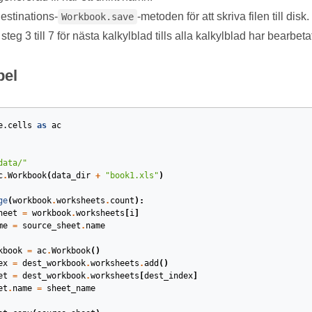
estinations-
-metoden för att skriva filen till disk.
Workbook.save
teg 3 till 7 för nästa kalkylblad tills alla kalkylblad har bearbeta
el
e.cells
as
ac
data/"
c
.
Workbook
(
data_dir
+
"book1.xls"
)
ge
(
workbook
.
worksheets
.
count
):
heet
=
workbook
.
worksheets
[
i
]
me
=
source_sheet
.
name
kbook
=
ac
.
Workbook
()
ex
=
dest_workbook
.
worksheets
.
add
()
et
=
dest_workbook
.
worksheets
[
dest_index
]
et
.
name
=
sheet_name