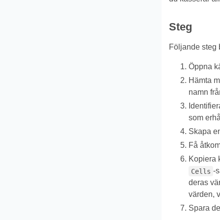
Steg
Följande steg b
Öppna käl
Hämta m
namn fr
Identifie
som erh
Skapa en
Få åtkoms
Kopiera k
-s
Cells
deras vär
värden, v
Spara de