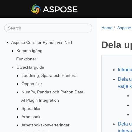
Home
Aspose.
Dela up
Aspose.Cells for Python via .NET
Komma igång
Funktioner
Utvecklarguide
Introdu
Laddning, Spara och Hantera
Dela u
Öppna filer
varje k
NumPy, Pandas och Python Data
AI Plugin Integration
Spara filer
Arbetsbok
Dela u
Arbetsbokskonverteringar
interva