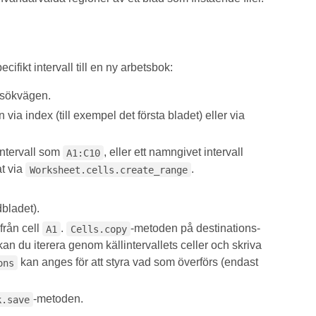
ifikt intervall till en ny arbetsbok:
ilsökvägen.
 via index (till exempel det första bladet) eller via
intervall som
, eller ett namngivet intervall
A1:C10
at via
.
Worksheet.cells.create_range
bladet).
från cell
.
-metoden på destinations-
A1
Cells.copy
 kan du iterera genom källintervallets celler och skriva
kan anges för att styra vad som överförs (endast
ons
-metoden.
k.save