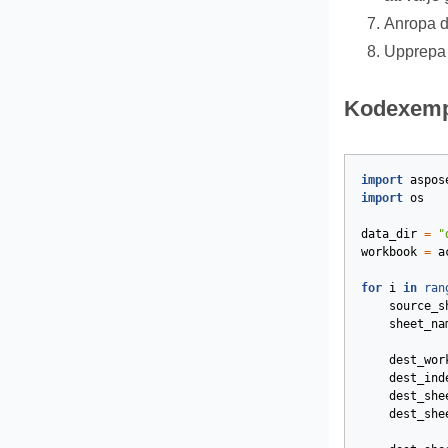
Anropa d
Upprepa s
Kodexemp
import
aspos
import
os
data_dir
=
"
workbook
=
a
for
i
in
ran
source_s
sheet_na
dest_wor
dest_ind
dest_she
dest_she