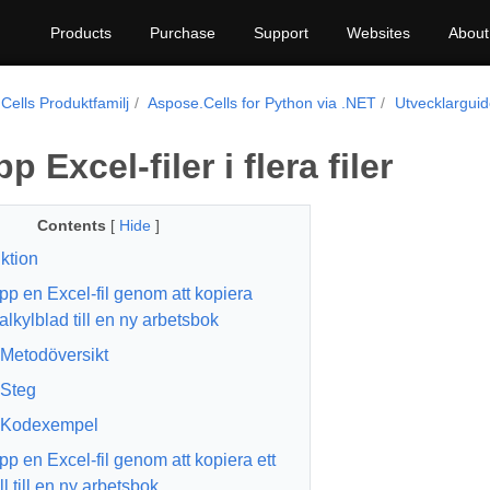
Products
Purchase
Support
Websites
About
Cells Produktfamilj
Aspose.Cells for Python via .NET
Utvecklargui
p Excel-filer i flera filer
Contents
[
Hide
]
ktion
pp en Excel-fil genom att kopiera
alkylblad till en ny arbetsbok
Metodöversikt
Steg
Kodexempel
pp en Excel-fil genom att kopiera ett
ll till en ny arbetsbok