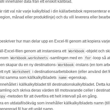
fil innehåller data från ett enskilt källblad.
 rätt val när varje kalkylblad i din källarbetsbok representerar 
egion, månad eller produktlinje) och du vill leverera eller bearb
eskriver hur man delar upp en Excel-fil genom att kopiera varje 
l-Excel-filen genom att instansiera ett
-objekt och sk
Workbook
genom
-samlingen med en
-loop så a
Workbook.worksheets
for
pen skapar du en ny destinations-
-instans (en tom arbe
Workbook
ett nytt
i destinationsarbetsboken (eller använd det f
Worksheet
lst samma som källkalkylbladets
-egenskap.
name
nnehållet i källkalkylbladet till destinationskalkylbladet. Detta k
samling och skriva deras värden till motsvarande celler i destina
-metoden för att överföra ett helt intervall på en gång.
opy
a en utdatafilsökväg som innehåller källkalkylbladets namn (ti
 genererad fil har ett unikt namn.