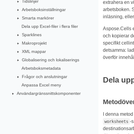
Tidslinjer
extrahera en vi
arbetsboken. S
Arbetsboksinställningar
inläsning, ell
Smarta markörer
Dela upp Excel-filer i flera filer
Aspose.Cells e
Sparklines
och kopierar de
specifikt celli
Makroprojekt
detsamma: lad
XML mappar
överför innehåll
Globalisering och lokaliserings
Arbetsboksmetadata
Frågor och anslutningar
Dela upp
Anpassa Excel meny
Användargränssnittskomponenter
Metodöver
I denna metod 
-s
worksheets
destinationsarb