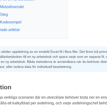
Metodöversikt
Steg
Kodexempel
ade artiklar
stöder uppdelning av en enskild Excel-fil i flera filer. Det finns två pri
källarbetsboken till en ny arbetsbok och spara varje som en separat fil, oc
ill en ny arbetsbok. Båda metoderna är användbara när du behöver dist
re, eller isolera data för individuell bearbetning.
tion
 verkliga scenarier där en utvecklare behöver bryta ner en enskild
la ett kalkylblad per avdelning, och varje avdelningschef behöver