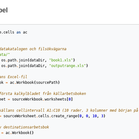
el
e.cells
as
ac
datakatalogen och filsökvägarna
ata/"
os
.
path
.
join
(
dataDir
,
"book1.xls"
)
os
.
path
.
join
(
dataDir
,
"outputrange.xls"
)
ans Excel-fil
ok
=
ac
.
Workbook
(
sourcePath
)
första kalkylbladet från källarbetsboken
eet
=
sourceWorkbook
.
worksheets
[
0
]
källans cellintervall A1:C10 (10 rader, 3 kolumner med början på
=
sourceWorksheet
.
cells
.
create_range
(
0
,
0
,
10
,
3
)
y destinationsarbetsbok
=
ac
.
Workbook
()