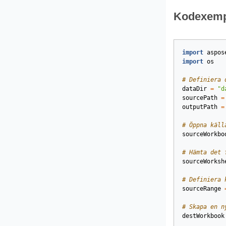
Kodexemp
import
aspos
import
os
# Definiera 
dataDir
=
"d
sourcePath
=
outputPath
=
# Öppna käll
sourceWorkbo
# Hämta det 
sourceWorksh
# Definiera 
sourceRange
# Skapa en n
destWorkbook