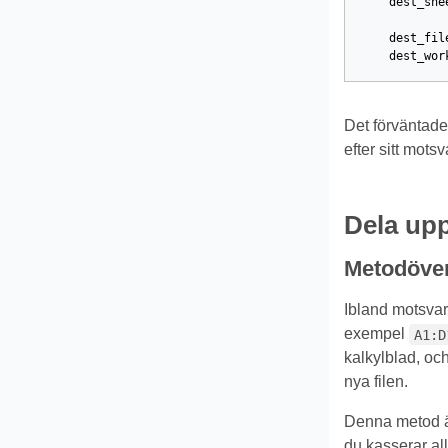
dest_she
dest_fil
dest_wor
Det förväntade 
efter sitt mots
Dela upp
Metodöver
Ibland motsvara
exempel
A1:D
kalkylblad, och
nya filen.
Denna metod är 
du kasserar all