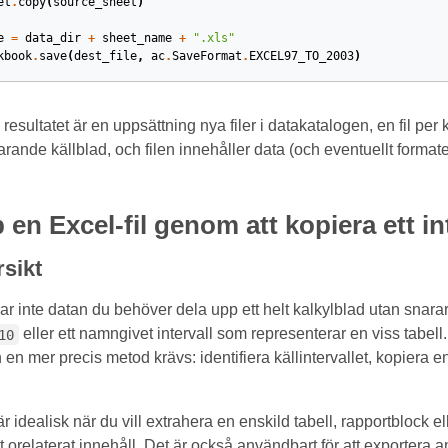
et
.
copy
(
source_sheet
)
e
=
data_dir
+
sheet_name
+
".xls"
kbook
.
save
(
dest_file
,
ac
.
SaveFormat
.
EXCEL97_TO_2003
)
resultatet är en uppsättning nya filer i datakatalogen, en fil per
varande källblad, och filen innehåller data (och eventuellt format
 en Excel-fil genom att kopiera ett int
sikt
r inte datan du behöver dela upp ett helt kalkylblad utan snarare 
eller ett namngivet intervall som representerar en viss tabell. 
10
 en mer precis metod krävs: identifiera källintervallet, kopiera e
idealisk när du vill extrahera en enskild tabell, rapportblock el
t orelaterat innehåll. Det är också användbart för att exportera a