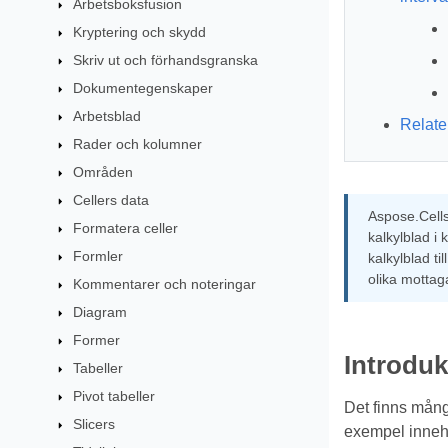
Arbetsboksfusion
Kryptering och skydd
Skriv ut och förhandsgranska
Dokumentegenskaper
Arbetsblad
Relater
Rader och kolumner
Områden
Cellers data
Aspose.Cells 
Formatera celler
kalkylblad i 
Formler
kalkylblad t
olika mottaga
Kommentarer och noteringar
Diagram
Former
Introduk
Tabeller
Pivot tabeller
Det finns många
Slicers
exempel innehål