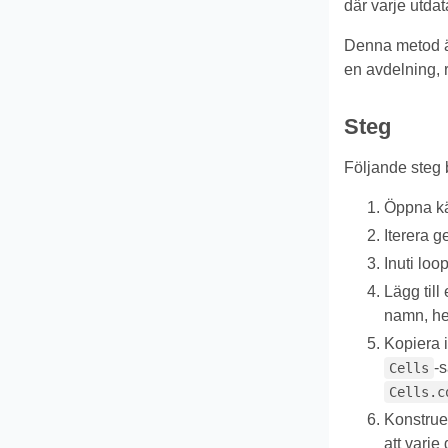
där varje utdata
Denna metod är
en avdelning, r
Steg
Följande steg b
Öppna käl
Iterera 
Inuti loo
Lägg till 
namn, he
Kopiera i
-
Cells
Cells.c
Konstruer
att varje