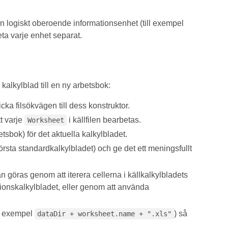
en logiskt oberoende informationsenhet (till exempel
eta varje enhet separat.
kalkylblad till en ny arbetsbok:
icka filsökvägen till dess konstruktor.
tt varje
i källfilen bearbetas.
Worksheet
tsbok) för det aktuella kalkylbladet.
örsta standardkalkylbladet) och ge det ett meningsfullt
an göras genom att iterera cellerna i källkalkylbladets
tionskalkylbladet, eller genom att använda
ll exempel
) så
dataDir + worksheet.name + ".xls"