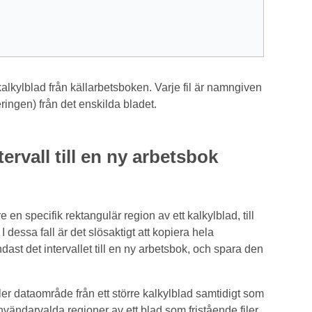
 kalkylblad från källarbetsboken. Varje fil är namngiven
eringen) från det enskilda bladet.
ervall till en ny arbetsbok
en specifik rektangulär region av ett kalkylblad, till
I dessa fall är det slösaktigt att kopiera hela
ndast det intervallet till en ny arbetsbok, och spara den
ler dataområde från ett större kalkylblad samtidigt som
nvändarvalda regioner av ett blad som fristående filer.