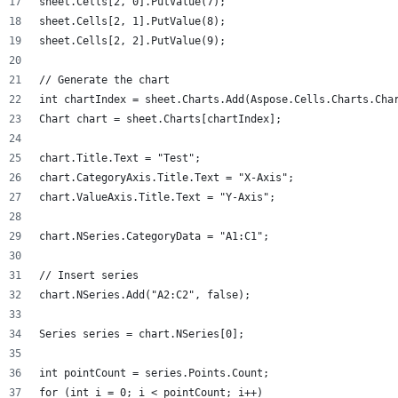
sheet.Cells[2, 0].PutValue(7);
sheet.Cells[2, 1].PutValue(8);
sheet.Cells[2, 2].PutValue(9);
// Generate the chart
int chartIndex = sheet.Charts.Add(Aspose.Cells.Charts.Cha
Chart chart = sheet.Charts[chartIndex];
chart.Title.Text = "Test";
chart.CategoryAxis.Title.Text = "X-Axis";
chart.ValueAxis.Title.Text = "Y-Axis";
chart.NSeries.CategoryData = "A1:C1";
// Insert series
chart.NSeries.Add("A2:C2", false);
Series series = chart.NSeries[0];
int pointCount = series.Points.Count;
for (int i = 0; i < pointCount; i++)