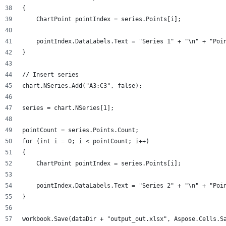
{
    ChartPoint pointIndex = series.Points[i];
    pointIndex.DataLabels.Text = "Series 1" + "\n" + "Poi
}
// Insert series
chart.NSeries.Add("A3:C3", false);
series = chart.NSeries[1];
pointCount = series.Points.Count;
for (int i = 0; i < pointCount; i++)
{
    ChartPoint pointIndex = series.Points[i];
    pointIndex.DataLabels.Text = "Series 2" + "\n" + "Poi
}
workbook.Save(dataDir + "output_out.xlsx", Aspose.Cells.S