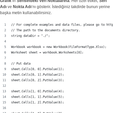
Grafik
‘in
Serisindeki
Veri Noktalarına
. Her özel etiket,
Seri
Adı
ve
Nokta Adı
‘nı gösterir. İstediğiniz takdirde bunun yerine
başka metin kullanabilirsiniz.
// For complete examples and data files, please go to htt
// The path to the documents directory.
string dataDir = "./";
Workbook workbook = new Workbook(FileFormatType.Xlsx);
Worksheet sheet = workbook.Worksheets[0];
// Put data
sheet.Cells[0, 0].PutValue(1);
sheet.Cells[0, 1].PutValue(2);
sheet.Cells[0, 2].PutValue(3);
sheet.Cells[1, 0].PutValue(4);
sheet.Cells[1, 1].PutValue(5);
sheet.Cells[1, 2].PutValue(6);