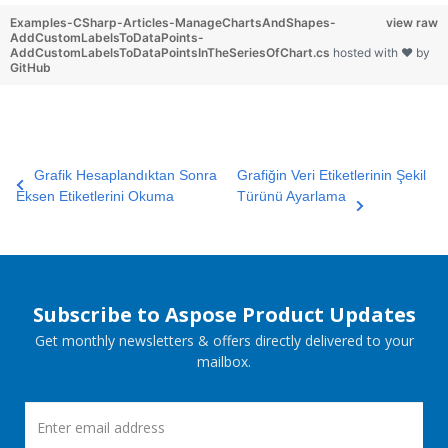
Examples-CSharp-Articles-ManageChartsAndShapes-
view raw
AddCustomLabelsToDataPoints-
AddCustomLabelsToDataPointsInTheSeriesOfChart.cs
hosted with ❤ by
GitHub
Grafik Hesaplandıktan Sonra
Grafiğin Veri Etiketlerinin Şekil
Eksen Etiketlerini Okuma
Türünü Ayarlama
Subscribe to Aspose Product Updates
Get monthly newsletters & offers directly delivered to your
mailbox.