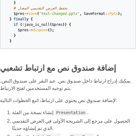
}
# يحفظ العرض التقديمي المعدل
$pres
->
save
(
"text-changed.pptx"
,
SaveFormat
::
Pptx
);
}
finally
{
if
(
!
java_is_null
(
$pres
))
{
$pres
->
dispose
();
}
}
إضافة صندوق نص مع ارتباط تشعبي
يمكنك إدراج ارتباط داخل صندوق نص. عند النقر على صندوق النص،
يتم توجيه المستخدمين لفتح الارتباط.
لإضافة صندوق نص يحتوي على ارتباط، اتبع الخطوات التالية:
.
إنشاء نسخة من الفئة
Presentation
الحصول على مرجع إلى الشريحة الأولى في العرض التقديمي
الذي تم إنشاؤه حديثًا.