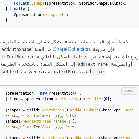
ForEach
::
shape
(
$presentation
,
$forEachShapeCallback
);
}
finally
{
$presentation
->
dispose
();
}
لاحظ أنه إذا قمت ببساطة بإضافة شكل تلقائي باستخدام الطريقة
، فإن طريقة
ShapeCollection
من الفئة
addAutoShape
. ومع ذلك، بعد إضافة نص
للشكل التلقائي ستعيد
isTextBox
false
أو الطريقة
إلى الشكل التلقائي باستخدام الطريقة
addTextFrame
.
القيمة
، ستعيد خاصية
setText
isTextBox
true
Copy
$presentation
=
new
Presentation
();
$slide
=
$presentation
->
getSlides
()
->
get_Item
(
0
);
$shape1
=
$slide
->
getShapes
()
->
addAutoShape
(
ShapeType
::
Rectan
// shape1->isTextBox() يرجع false
$shape1
->
addTextFrame
(
"shape 1"
);
// shape1->isTextBox() يرجع true
$shape2
=
$slide
->
getShapes
()
->
addAutoShape
(
ShapeType
::
Rectan