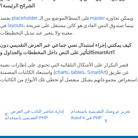
الشرائح الرئيسة؟
ويمكن تجاوزه
master
على النمط/الموضع من الـ
placeholder
يعتمد
، بينما صندوق النص العادي هو كائن مستقل على شريحة
layouts
في
معينة ولا يتغير عند تبديل التخطيطات.
كيف يمكنني إجراء استبدال نصي جماعي عبر العرض التقديمي دون
التأثير على النص داخل المخططات والجداول وSmartArt؟
قصر التكرار على الأشكال التلقائية التي تحتوي على إطارات نصية
) عن طريق
SmartArt
،
tables
،
charts
واستبعاد الكائنات المضمنة (
استعراض مجموعاتهم بشكل منفصل أو تخطي تلك الأنواع من الكائنات.
تعزيز عروضك التقديمية باستخدام
إدارة عناصر النائب في العرض
AutoFit في PHP
التقديمي باستخدام PHP