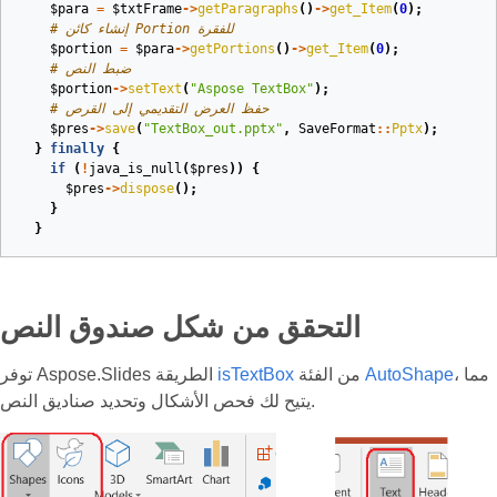
$para
=
$txtFrame
->
getParagraphs
()
->
get_Item
(
0
);
# إنشاء كائن Portion للفقرة
$portion
=
$para
->
getPortions
()
->
get_Item
(
0
);
# ضبط النص
$portion
->
setText
(
"Aspose TextBox"
);
# حفظ العرض التقديمي إلى القرص
$pres
->
save
(
"TextBox_out.pptx"
,
SaveFormat
::
Pptx
);
}
finally
{
if
(
!
java_is_null
(
$pres
))
{
$pres
->
dispose
();
}
}
التحقق من شكل صندوق النص
، مما
AutoShape
من الفئة
isTextBox
توفر Aspose.Slides الطريقة
يتيح لك فحص الأشكال وتحديد صناديق النص.