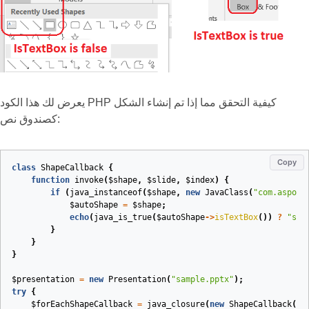
يعرض لك هذا الكود PHP كيفية التحقق مما إذا تم إنشاء الشكل
كصندوق نص:
Copy
class
ShapeCallback
{
function
invoke
(
$shape
,
$slide
,
$index
)
{
if
(
java_instanceof
(
$shape
,
new
JavaClass
(
"com.aspose
$autoShape
=
$shape
;
echo
(
java_is_true
(
$autoShape
->
isTextBox
())
?
"sha
}
}
}
$presentation
=
new
Presentation
(
"sample.pptx"
);
try
{
$forEachShapeCallback
=
java_closure
(
new
ShapeCallback
(),