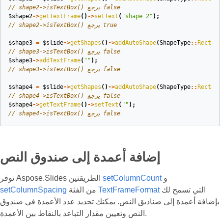
// shape2->isTextBox() يرجع false
$shape2
->
getTextFrame
()
->
setText
(
"shape 2"
);
// shape2->isTextBox() يرجع true
$shape3
=
$slide
->
getShapes
()
->
addAutoShape
(
ShapeType
::
Rectan
// shape3->isTextBox() يرجع false
$shape3
->
addTextFrame
(
""
);
// shape3->isTextBox() يرجع false
$shape4
=
$slide
->
getShapes
()
->
addAutoShape
(
ShapeType
::
Rectan
// shape4->isTextBox() يرجع false
$shape4
->
getTextFrame
()
->
setText
(
""
);
// shape4->isTextBox() يرجع false
إضافة أعمدة إلى صندوق النص
و
setColumnCount
توفر Aspose.Slides الطريقتين
التي تسمح لك
TextFrameFormat
من الفئة
setColumnSpacing
بإضافة أعمدة إلى صناديق النص. يمكنك تحديد عدد الأعمدة في صندوق
النص وتعيين مقدار التباعد بالنقاط بين الأعمدة.