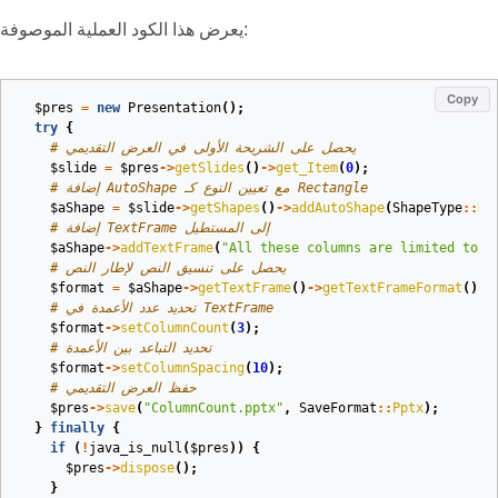
يعرض هذا الكود العملية الموصوفة:
Copy
$pres
=
new
Presentation
();
try
{
# يحصل على الشريحة الأولى في العرض التقديمي
$slide
=
$pres
->
getSlides
()
->
get_Item
(
0
);
# إضافة AutoShape مع تعيين النوع كـ Rectangle
$aShape
=
$slide
->
getShapes
()
->
addAutoShape
(
ShapeType
::
Re
# إضافة TextFrame إلى المستطيل
$aShape
->
addTextFrame
(
"All these columns are limited to b
# يحصل على تنسيق النص لإطار النص
$format
=
$aShape
->
getTextFrame
()
->
getTextFrameFormat
();
# تحديد عدد الأعمدة في TextFrame
$format
->
setColumnCount
(
3
);
# تحديد التباعد بين الأعمدة
$format
->
setColumnSpacing
(
10
);
# حفظ العرض التقديمي
$pres
->
save
(
"ColumnCount.pptx"
,
SaveFormat
::
Pptx
);
}
finally
{
if
(
!
java_is_null
(
$pres
))
{
$pres
->
dispose
();
}