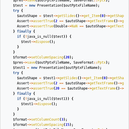
$pres
->
save
(
$outPptxFileName
,
SaveFormat
::
Pptx
);
$test
=
new
Presentation
(
$outPptxFileName
);
try
{
$autoShape
=
$test
->
getSlides
()
->
get_Item
(
0
)
->
getShapes
Assert
->
assertTrue
(
2
==
$autoShape
->
getTextFrame
()
->
get
Assert
->
assertTrue
(
Double
->
NaN
==
$autoShape
->
getTextFr
}
finally
{
if
(
!
java_is_null
(
$test
))
{
$test
->
dispose
();
}
}
$format
->
setColumnSpacing
(
20
);
$pres
->
save
(
$outPptxFileName
,
SaveFormat
::
Pptx
);
$test1
=
new
Presentation
(
$outPptxFileName
);
try
{
$autoShape
=
$test1
->
getSlides
()
->
get_Item
(
0
)
->
getShape
Assert
->
assertTrue
(
2
==
$autoShape
->
getTextFrame
()
->
get
Assert
->
assertTrue
(
20
==
$autoShape
->
getTextFrame
()
->
ge
}
finally
{
if
(
!
java_is_null
(
$test1
))
{
$test1
->
dispose
();
}
}
$format
->
setColumnCount
(
3
);
$format
->
setColumnSpacing
(
15
);