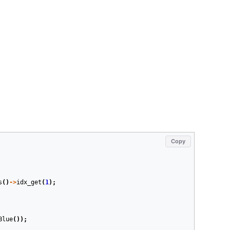
Copy
s
()
->
idx_get
(
1
);
Blue
());