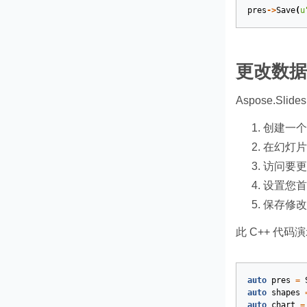
pres
->
Save
(
u
更改数据
Aspose.Sl
创建一
在幻灯片
访问要更
设置您首
保存修改
此 C++ 代
auto
pres
=
auto
shapes
auto
chart
=