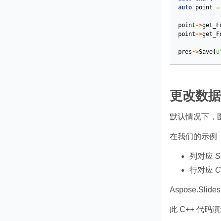
auto
point
=
point
->
get_F
point
->
get_F
pres
->
Save
(
u
更改数据
默认情况下，
在我们的示例
列对应
S
行对应
C
Aspose.S
此 C++ 代