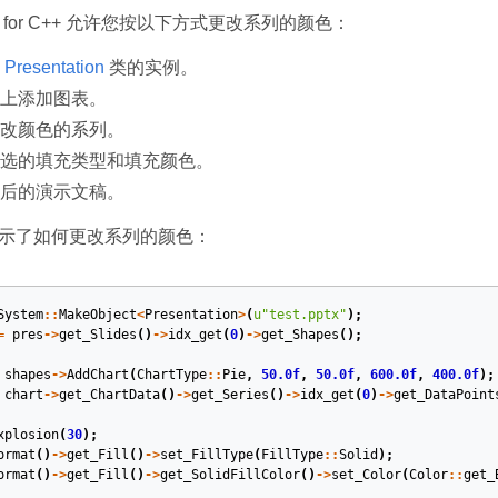
ides for C++ 允许您按以下方式更改系列的颜色：
个
Presentation
类的实例。
上添加图表。
改颜色的系列。
选的填充类型和填充颜色。
后的演示文稿。
码演示了如何更改系列的颜色：
System
::
MakeObject
<
Presentation
>
(
u
"test.pptx"
);
=
pres
->
get_Slides
()
->
idx_get
(
0
)
->
get_Shapes
();
shapes
->
AddChart
(
ChartType
::
Pie
,
50.0f
,
50.0f
,
600.0f
,
400.0f
);
chart
->
get_ChartData
()
->
get_Series
()
->
idx_get
(
0
)
->
get_DataPoint
xplosion
(
30
);
ormat
()
->
get_Fill
()
->
set_FillType
(
FillType
::
Solid
);
ormat
()
->
get_Fill
()
->
get_SolidFillColor
()
->
set_Color
(
Color
::
get_