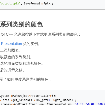
"output.pptx"
,
SaveFormat
::
Pptx
);
系列类别的颜色
ides for C++ 允许您按以下方式更改系列类别的颜色：
个
Presentation
类的实例。
上添加图表。
改颜色的系列类别。
选的填充类型和填充颜色。
后的演示文稿。
码演示了如何更改系列类别的颜色：
System
::
MakeObject
<
Presentation
>
();
=
pres
->
get_Slides
()
->
idx_get
(
0
)
->
get_Shapes
();
shapes
->
AddChart
(
ChartType
::
ClusteredColumn
,
50.0f
,
50.0f
,
600.