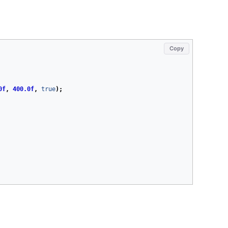
Copy
0f
,
400.0f
,
true
);