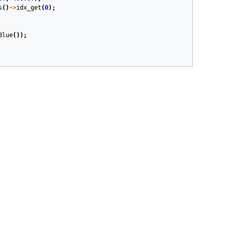
s
()
->
idx_get
(
0
);
Blue
());