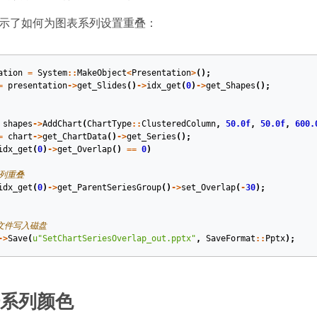
码演示了如何为图表系列设置重叠：
ation
=
System
::
MakeObject
<
Presentation
>
();
=
presentation
->
get_Slides
()
->
idx_get
(
0
)
->
get_Shapes
();
shapes
->
AddChart
(
ChartType
::
ClusteredColumn
,
50.0f
,
50.0f
,
600.
=
chart
->
get_ChartData
()
->
get_Series
();
idx_get
(
0
)
->
get_Overlap
()
==
0
)
系列重叠
idx_get
(
0
)
->
get_ParentSeriesGroup
()
->
set_Overlap
(
-
30
);
文件写入磁盘
->
Save
(
u
"SetChartSeriesOverlap_out.pptx"
,
SaveFormat
::
Pptx
);
系列颜色