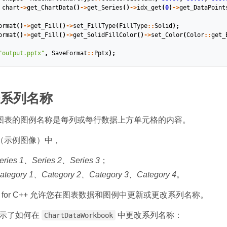
chart
->
get_ChartData
()
->
get_Series
()
->
idx_get
(
0
)
->
get_DataPoint
ormat
()
->
get_Fill
()
->
set_FillType
(
FillType
::
Solid
);
ormat
()
->
get_Fill
()
->
get_SolidFillColor
()
->
set_Color
(
Color
::
get_
"output.pptx"
,
SaveFormat
::
Pptx
);
系列名称
图表的图例名称是每列或每行数据上方单元格的内容。
（示例图像）中，
eries 1、Series 2、Series 3
；
ategory 1、Category 2、Category 3、Category 4
。
lides for C++ 允许您在图表数据和图例中更新或更改系列名称。
码演示了如何在
中更改系列名称：
ChartDataWorkbook