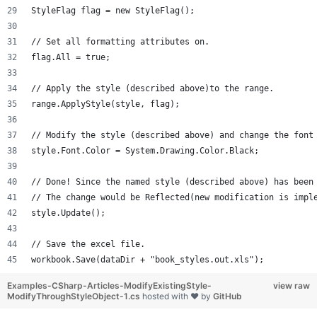
StyleFlag flag = new StyleFlag();
// Set all formatting attributes on.
flag.All = true;
// Apply the style (described above)to the range.
range.ApplyStyle(style, flag);
// Modify the style (described above) and change the font
style.Font.Color = System.Drawing.Color.Black;
// Done! Since the named style (described above) has been
// The change would be Reflected(new modification is impl
style.Update();
// Save the excel file. 
workbook.Save(dataDir + "book_styles.out.xls");
Examples-CSharp-Articles-ModifyExistingStyle-
view raw
ModifyThroughStyleObject-1.cs
hosted with ❤ by
GitHub