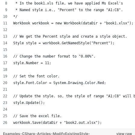
 * In the book1.xls file, we have applied Ms Excel's 
 * Named style i.e., "Percent" to the range "A1:C8".
*/
Workbook workbook = new Workbook(dataDir + "book1.xlsx");
// We get the Percent style and create a style object.
Style style = workbook.GetNamedStyle("Percent");
// Change the number format to "0.00%".
style.Number = 11;
// Set the font color.
style.Font.Color = System.Drawing.Color.Red;
// Update the style. so, the style of range "A1:C8" will 
style.Update();
// Save the excel file.	
workbook.Save(dataDir + "book2.out.xlsx");
Examples-CSharp-Articles-ModifyExistingStyle-
view raw