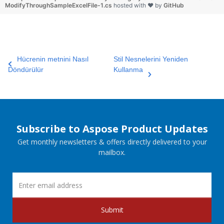
ModifyThroughSampleExcelFile-1.cs
hosted with ❤ by
GitHub
Hücrenin metnini Nasıl
Stil Nesnelerini Yeniden
Döndürülür
Kullanma
Subscribe to Aspose Product Updates
Get monthly newsletters & offers directly delivered to your
mailbox.
Submit