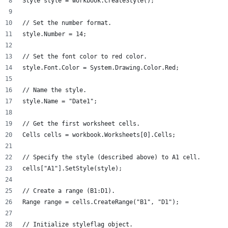
Style style = workbook.CreateStyle();
// Set the number format.
style.Number = 14;
// Set the font color to red color.
style.Font.Color = System.Drawing.Color.Red;
// Name the style.
style.Name = "Date1";
// Get the first worksheet cells.
Cells cells = workbook.Worksheets[0].Cells;
// Specify the style (described above) to A1 cell.
cells["A1"].SetStyle(style);
// Create a range (B1:D1).
Range range = cells.CreateRange("B1", "D1");
// Initialize styleflag object.