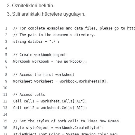
Öznitelikleri belirtin.
Stili aralıktaki hücrelere uygulayın.
// For complete examples and data files, please go to htt
// The path to the documents directory.
string dataDir = "./";
// Create workbook object
Workbook workbook = new Workbook();
// Access the first worksheet
Worksheet worksheet = workbook.Worksheets[0];
// Access cells
Cell cell1 = worksheet.Cells["A1"];
Cell cell2 = worksheet.Cells["B1"];
// Set the styles of both cells to Times New Roman
Style styleObject = workbook.CreateStyle();
styleObject.Font.Color = System.Drawing.Color.Red;