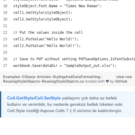
styleObject.Font.Name = "Times New Roman";
cell1.SetStyle(styleObject);
cell2.SetStyle(styleObject);
// Put the values inside the cell
cell1.PutValue("Hello World!");
cell2.PutValue("Hello World!!");
// Save to Pdf without setting PdfSaveOptions.IsFontSubst
workbook.Save(dataDir + "SampleOutput_out.xlsx");
Examples-CSharp-Articles-StylingAndDataFormatting-
view raw
ReusingStyleObjects-ReusingStyleObjects.cs
hosted with ❤ by
GitHub
Cell.GetStyle
/
Cell.SetStyle
yaklaşımı çok daha az bellek
kullanır ve verimlidir, bu nedenle gereksiz bellek tüketen eski
Cell.Style özelliği Aspose.Cells 7.1.0 sürümü ile kaldırılmıştır.