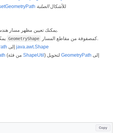
للأشكال
الصلبة
setGeometryPath
، يمكنك تعيين مظهر مسار هندسي.
كمصفوفة من مقاطع المسار.
، يمكنك استرجاع مسار الهندسة لـ
GeometryShape
java.awt.Shape
إلى
ath
إلى
GeometryPath
) لتحويل
ShapeUtil
(من فئة
ath
Copy