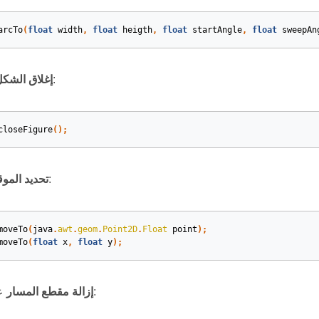
arcTo
(
float
width
,
float
heigth
,
float
startAngle
,
float
sweepAn
للمسار:
إغلاق الشكل
closeFigure
()
;
:
تحديد الموق
moveTo
(
java
.
awt
.
geom
.
Point2D
.
Float
point
)
;
moveTo
(
float
x
,
float
y
)
;
عند فهرس محدد:
إزالة مقطع المسار