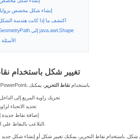
إنشاء شكل مخصص
إنشاء شكل مخصص بزوايا 
اكتشف ما إذا كانت هندسة الشكل
تحويل GeometryPath إلى java.awt.Shape
الأسئلة 
تغيير شكل باستخدام نقاط
اعتبر مربعًا. في PowerPoint، باستخدام
نقاط التحرير
، يمكنك
تحريك زاوية المربع إلى الداخل 
تحديد الانحناء لزاو
إضافة نقاط جديدة إ
التلاعب بالنقاط على المربع، إلخ.