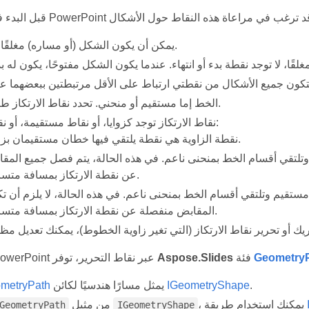
يمكن أن يكون الشكل (أو مساره) مغلقًا أو مفتوحًا.
تكون جميع الأشكال من نقطتي ارتباط على الأقل مرتبطتين ببعضهما 
الخط إما مستقيم أو منحني. تحدد نقاط الارتكاز طبيعة الخط.
نقاط الارتكاز توجد كزوايا، أو نقاط مستقيمة، أو نقاط ناعمة:
نقطة الزاوية هي نقطة يلتقي فيها خطان مستقيمان بزاوية.
لتقي أقسام الخط بمنحنى ناعم. في هذه الحالة، يتم فصل جميع المق
عن نقطة الارتكاز بمسافة متساوية.
قيم وتلتقي أقسام الخط بمنحنى ناعم. في هذه الحالة، لا يلزم أن ت
المقابض منفصلة عن نقطة الارتكاز بمسافة متساوية.
Geometry
فئة
Aspose.Slides
لتحرير أشكال PowerPoint عبر نقاط التحرير، توفر
.
IGeometryShape
يمثل مسارًا هندسيًا لكائن
metryPath
، يمكنك استخدام طريقة
من مثيل
GeometryPath
IGeometryShape