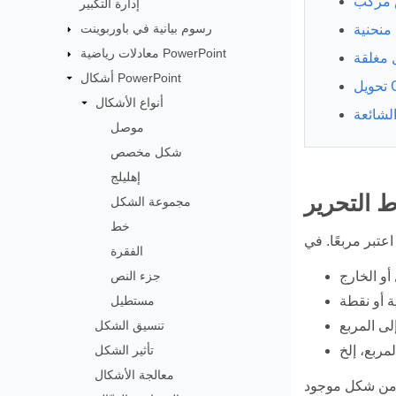
 مركب
إدارة التكبير
رسوم بيانية في باوربوينت
منحنية
معادلات رياضية PowerPoint
 مغلقة
أشكال PowerPoint
أنواع الأشكال
الشائعة
موصل
شكل مخصص
إهليلج
 التحرير
مجموعة الشكل
خط
الفقرة
جزء النص
أو الخارج
مستطيل
ية أو نقطة
تنسيق الشكل
لى المربع
تأثير الشكل
معالجة الأشكال