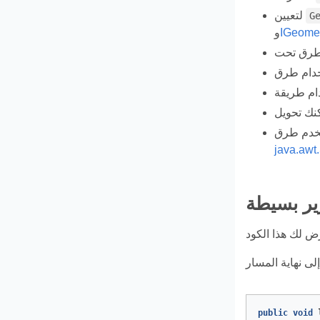
لتعيين
G
IGeome
و
java.awt
ير بسيطة
لى نهاية المسار
public
void