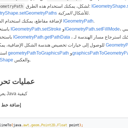
IGeometryShape.
لشكل، يمكنك استخدام هذه الطرق:
eometryPath
.
للأشكال
المركبة
tryShape.setGeometryPaths
.
IGeometryPath
لإضافة مقاطع، يمكنك استخدام الطرق تحت
IGeometryPath.setFillMode
و
IGeometryPath.setStroke
باستخدام طرق
IGeometryPath.getPathData
باستخدام طريقة
GeometryP
للوصول إلى خيارات تخصيص هندسة الشكل الإضافية، يمكنك تحويل
graphicsPathToGeometryP
و
geometryPathToGraphicsPath
استخدم طرق
والعكس.
.Shape
عمليات تحر
يعرض لك هذا الكود Java كيفية
إضافة خط
إ
lineTo
(
java
.
awt
.
geom
.
Point2D
.
Float
point
)
;