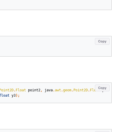
Copy
Copy
Point2D
.
Float
point2
,
java
.
awt
.
geom
.
Point2D
.
Float
point3
)
;
float
y3
)
;