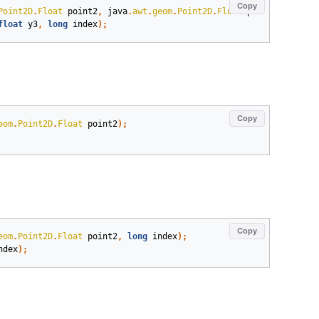
Copy
Point2D
.
Float
point2
,
java
.
awt
.
geom
.
Point2D
.
Float
point3
,
long
i
float
y3
,
long
index
)
;
Copy
eom
.
Point2D
.
Float
point2
)
;
Copy
eom
.
Point2D
.
Float
point2
,
long
index
)
;
ndex
)
;