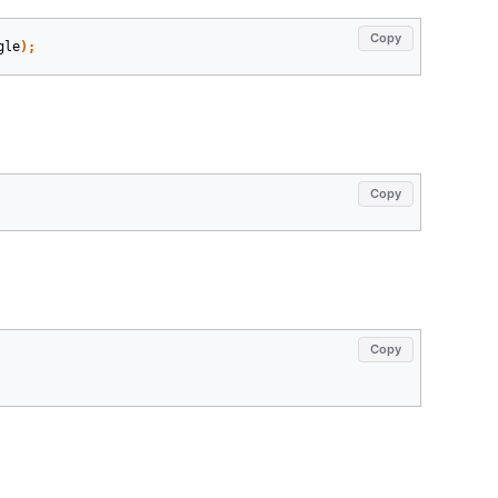
Copy
gle
)
;
Copy
Copy