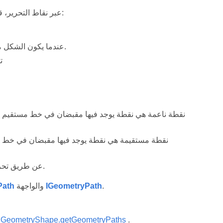
قبل البدء في تحرير أشكال PowerPoint عبر نقاط التحرير، قد ترغب في مراعاة هذه النقاط حول الأشكال:
عندما يكون الشكل مغلقًا، لا توجد نقطة بدء أو انتهاء. عندما يكون الشكل مفتوحًا، يكون له بداية ونهاية.
ت
نقطة ناعمة هي نقطة يوجد فيها مقبضان في خط مستقيم وت
نقطة مستقيمة هي نقطة يوجد فيها مقبضان في خط مست
عن طريق تحريك أو تحرير نقاط الارتكاز (التي تغير زاوية الخطوط)، يمكنك تعديل مظهر الشكل.
.
IGeometryPath
والواجهة
Path
IGeometryShape.getGeometryPaths
.