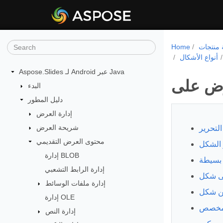
Home
أنواع الأشكال
Aspose.Slides لـ Android عبر Java
البدء
دليل المطور
إدارة العرض
شريحة العرض
لتحرير
محتوى العرض التقديمي
 الشكل
إدارة BLOB
 بسيطة
إدارة الرابط التشعبي
ى شكل
إدارة ملفات الوسائط
من شكل
إدارة OLE
 مخصص
إدارة النص