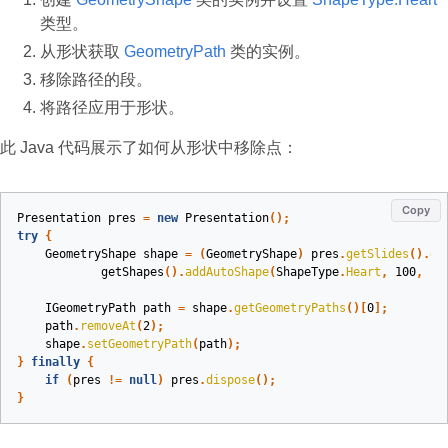
类型。
从形状获取
GeometryPath
类的实例。
移除路径的段。
将路径应用于形状。
此 Java 代码展示了如何从形状中移除点：
Copy
Presentation
pres
=
new
Presentation
();
try
{
GeometryShape
shape
=
(
GeometryShape
)
pres
.
getSlides
().
ge
getShapes
().
addAutoShape
(
ShapeType
.
Heart
,
100
,
10
IGeometryPath
path
=
shape
.
getGeometryPaths
()[
0
];
path
.
removeAt
(
2
);
shape
.
setGeometryPath
(
path
);
}
finally
{
if
(
pres
!=
null
)
pres
.
dispose
();
}