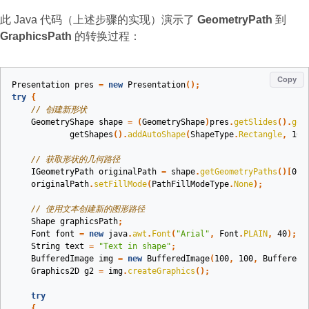
此 Java 代码（上述步骤的实现）演示了
GeometryPath
到
GraphicsPath
的转换过程：
Copy
Presentation
pres
=
new
Presentation
();
try
{
// 创建新形状
GeometryShape
shape
=
(
GeometryShape
)
pres
.
getSlides
().
get
getShapes
().
addAutoShape
(
ShapeType
.
Rectangle
,
100
// 获取形状的几何路径
IGeometryPath
originalPath
=
shape
.
getGeometryPaths
()[
0
];
originalPath
.
setFillMode
(
PathFillModeType
.
None
);
// 使用文本创建新的图形路径
Shape
graphicsPath
;
Font
font
=
new
java
.
awt
.
Font
(
"Arial"
,
Font
.
PLAIN
,
40
);
String
text
=
"Text in shape"
;
BufferedImage
img
=
new
BufferedImage
(
100
,
100
,
BufferedI
Graphics2D
g2
=
img
.
createGraphics
();
try
{