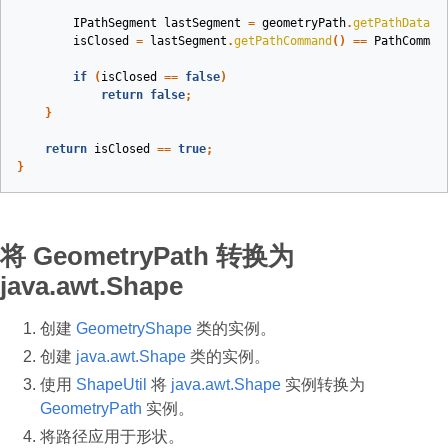
IPathSegment
lastSegment
=
geometryPath
.
getPathData
()
isClosed
=
lastSegment
.
getPathCommand
()
==
PathComman
if
(
isClosed
==
false
)
return
false
;
}
return
isClosed
==
true
;
}
将 GeometryPath 转换为
java.awt.Shape
创建
GeometryShape
类的实例。
创建
java.awt.Shape
类的实例。
使用
ShapeUtil
将
java.awt.Shape
实例转换为
GeometryPath
实例。
将路径应用于形状。