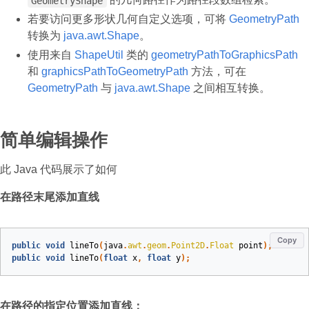
GeometryShape
若要访问更多形状几何自定义选项，可将
GeometryPath
转换为
java.awt.Shape
。
使用来自
ShapeUtil
类的
geometryPathToGraphicsPath
和
graphicsPathToGeometryPath
方法，可在
GeometryPath
与
java.awt.Shape
之间相互转换。
简单编辑操作
此 Java 代码展示了如何
在路径末尾添加直线
Copy
public
void
lineTo
(
java
.
awt
.
geom
.
Point2D
.
Float
point
)
;
public
void
lineTo
(
float
x
,
float
y
)
;
在路径的指定位置添加直线：