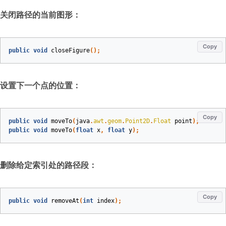
关闭路径的当前图形：
Copy
public
void
closeFigure
()
;
设置下一个点的位置：
Copy
public
void
moveTo
(
java
.
awt
.
geom
.
Point2D
.
Float
point
)
;
public
void
moveTo
(
float
x
,
float
y
)
;
删除给定索引处的路径段：
Copy
public
void
removeAt
(
int
index
)
;