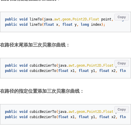
Copy
public
void
lineTo
(
java
.
awt
.
geom
.
Point2D
.
Float
point
,
long
in
public
void
lineTo
(
float
x
,
float
y
,
long
index
)
;
在路径末尾添加三次贝塞尔曲线：
Copy
public
void
cubicBezierTo
(
java
.
awt
.
geom
.
Point2D
.
Float
point1
,
public
void
cubicBezierTo
(
float
x1
,
float
y1
,
float
x2
,
float
在路径的指定位置添加三次贝塞尔曲线：
Copy
public
void
cubicBezierTo
(
java
.
awt
.
geom
.
Point2D
.
Float
point1
,
public
void
cubicBezierTo
(
float
x1
,
float
y1
,
float
x2
,
float