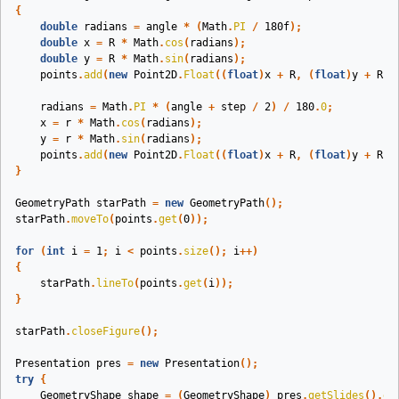
{
double
radians
=
angle
*
(
Math
.
PI
/
180f
);
double
x
=
R
*
Math
.
cos
(
radians
);
double
y
=
R
*
Math
.
sin
(
radians
);
points
.
add
(
new
Point2D
.
Float
((
float
)
x
+
R
,
(
float
)
y
+
R
))
radians
=
Math
.
PI
*
(
angle
+
step
/
2
)
/
180
.
0
;
x
=
r
*
Math
.
cos
(
radians
);
y
=
r
*
Math
.
sin
(
radians
);
points
.
add
(
new
Point2D
.
Float
((
float
)
x
+
R
,
(
float
)
y
+
R
))
}
GeometryPath
starPath
=
new
GeometryPath
();
starPath
.
moveTo
(
points
.
get
(
0
));
for
(
int
i
=
1
;
i
<
points
.
size
();
i
++)
{
starPath
.
lineTo
(
points
.
get
(
i
));
}
starPath
.
closeFigure
();
Presentation
pres
=
new
Presentation
();
try
{
GeometryShape
shape
=
(
GeometryShape
)
pres
.
getSlides
().
ge