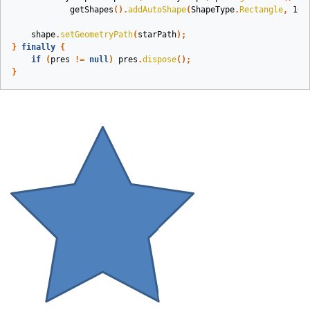
getShapes
().
addAutoShape
(
ShapeType
.
Rectangle
,
100
shape
.
setGeometryPath
(
starPath
);
}
finally
{
if
(
pres
!=
null
)
pres
.
dispose
();
}