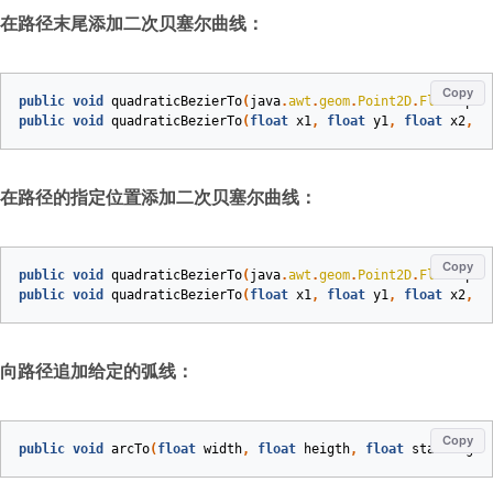
在路径末尾添加二次贝塞尔曲线：
Copy
public
void
quadraticBezierTo
(
java
.
awt
.
geom
.
Point2D
.
Float
poi
public
void
quadraticBezierTo
(
float
x1
,
float
y1
,
float
x2
,
f
在路径的指定位置添加二次贝塞尔曲线：
Copy
public
void
quadraticBezierTo
(
java
.
awt
.
geom
.
Point2D
.
Float
poi
public
void
quadraticBezierTo
(
float
x1
,
float
y1
,
float
x2
,
f
向路径追加给定的弧线：
Copy
public
void
arcTo
(
float
width
,
float
heigth
,
float
startAngle