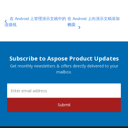
在 Android 上管理演示文稿中的
在 Android 上向演示文稿添加
连接线
椭圆
Subscribe to Aspose Product Updates
Get monthly newsletters & offers directly delivered to your
mailbox.
Submit