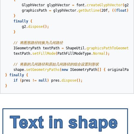
GlyphVector
glyphVector
=
font
.
createGlyphVector
(
g2
.
g
graphicsPath
=
glyphVector
.
getOutline
(
20f
,
((
float
)
-
}
finally
{
g2
.
dispose
();
}
// 将图形路径转换为几何路径
IGeometryPath
textPath
=
ShapeUtil
.
graphicsPathToGeometry
textPath
.
setFillMode
(
PathFillModeType
.
Normal
);
// 将新的几何路径和原始几何路径的组合设置到形状
shape
.
setGeometryPaths
(
new
IGeometryPath
[]
{
originalPath
}
finally
{
if
(
pres
!=
null
)
pres
.
dispose
();
}