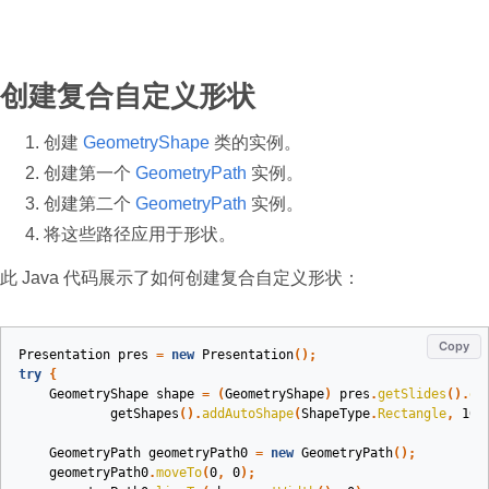
创建复合自定义形状
创建
GeometryShape
类的实例。
创建第一个
GeometryPath
实例。
创建第二个
GeometryPath
实例。
将这些路径应用于形状。
此 Java 代码展示了如何创建复合自定义形状：
Copy
Presentation
pres
=
new
Presentation
();
try
{
GeometryShape
shape
=
(
GeometryShape
)
pres
.
getSlides
().
ge
getShapes
().
addAutoShape
(
ShapeType
.
Rectangle
,
100
GeometryPath
geometryPath0
=
new
GeometryPath
();
geometryPath0
.
moveTo
(
0
,
0
);