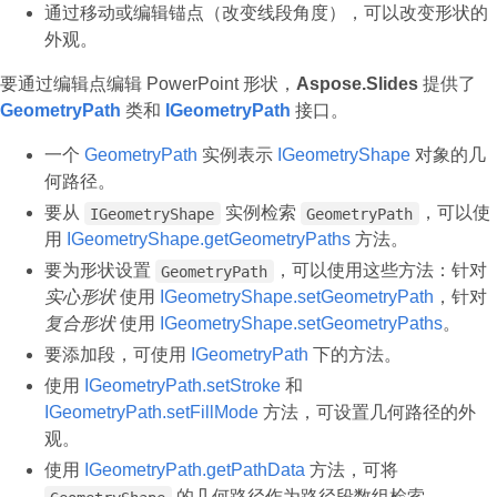
通过移动或编辑锚点（改变线段角度），可以改变形状的
外观。
要通过编辑点编辑 PowerPoint 形状，
Aspose.Slides
提供了
GeometryPath
类和
IGeometryPath
接口。
一个
GeometryPath
实例表示
IGeometryShape
对象的几
何路径。
要从
实例检索
，可以使
IGeometryShape
GeometryPath
用
IGeometryShape.getGeometryPaths
方法。
要为形状设置
，可以使用这些方法：针对
GeometryPath
实心形状
使用
IGeometryShape.setGeometryPath
，针对
复合形状
使用
IGeometryShape.setGeometryPaths
。
要添加段，可使用
IGeometryPath
下的方法。
使用
IGeometryPath.setStroke
和
IGeometryPath.setFillMode
方法，可设置几何路径的外
观。
使用
IGeometryPath.getPathData
方法，可将
的几何路径作为路径段数组检索。