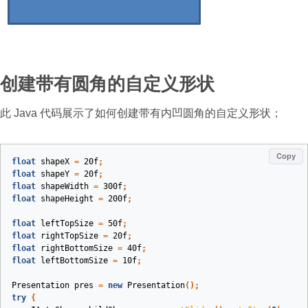
创建带有圆角的自定义形状
此 Java 代码展示了如何创建带有内凹圆角的自定义形状；
Copy
float
shapeX
=
20f
;
float
shapeY
=
20f
;
float
shapeWidth
=
300f
;
float
shapeHeight
=
200f
;
float
leftTopSize
=
50f
;
float
rightTopSize
=
20f
;
float
rightBottomSize
=
40f
;
float
leftBottomSize
=
10f
;
Presentation
pres
=
new
Presentation
();
try
{