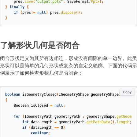
pres
.
save
(
"output.pptx"
,
SaveFormat
.
Pptx
);
}
finally
{
if
(
pres
!=
null
)
pres
.
dispose
();
}
了解形状几何是否闭合
闭合形状定义为其所有边相连，形成没有间隙的单一边界。此类
形状可以是简单的几何形状或复杂的自定义轮廓。下面的代码示
例展示了如何检查形状几何是否闭合：
Copy
boolean
isGeometryClosed
(
IGeometryShape
geometryShape
)
{
Boolean
isClosed
=
null
;
for
(
IGeometryPath
geometryPath
:
geometryShape
.
getGeomet
int
dataLength
=
geometryPath
.
getPathData
().
length
;
if
(
dataLength
==
0
)
continue
;