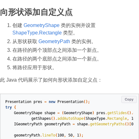
向形状添加自定义点
创建
GeometryShape
类的实例并设置
ShapeType.Rectangle
类型。
从形状获取
GeometryPath
类的实例。
在路径的两个顶部点之间添加一个新点。
在路径的两个底部点之间添加一个新点。
将路径应用于形状。
此 Java 代码展示了如何向形状添加自定义点：
Copy
Presentation
pres
=
new
Presentation
();
try
{
GeometryShape
shape
=
(
GeometryShape
)
pres
.
getSlides
().
ge
getShapes
().
addAutoShape
(
ShapeType
.
Rectangle
,
100
IGeometryPath
geometryPath
=
shape
.
getGeometryPaths
()[
0
];
geometryPath
.
lineTo
(
100
,
50
,
1
);