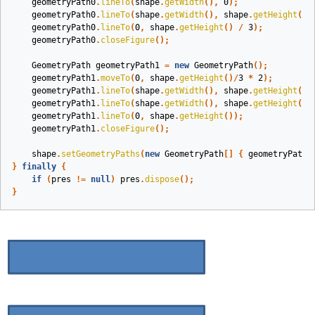
geometryPath0
.
lineTo
(
shape
.
getWidth
(),
0
);
geometryPath0
.
lineTo
(
shape
.
getWidth
(),
shape
.
getHeight
()/
geometryPath0
.
lineTo
(
0
,
shape
.
getHeight
()
/
3
);
geometryPath0
.
closeFigure
();
GeometryPath
geometryPath1
=
new
GeometryPath
();
geometryPath1
.
moveTo
(
0
,
shape
.
getHeight
()/
3
*
2
);
geometryPath1
.
lineTo
(
shape
.
getWidth
(),
shape
.
getHeight
()
geometryPath1
.
lineTo
(
shape
.
getWidth
(),
shape
.
getHeight
())
geometryPath1
.
lineTo
(
0
,
shape
.
getHeight
());
geometryPath1
.
closeFigure
();
shape
.
setGeometryPaths
(
new
GeometryPath
[]
{
geometryPath0
}
finally
{
if
(
pres
!=
null
)
pres
.
dispose
();
}