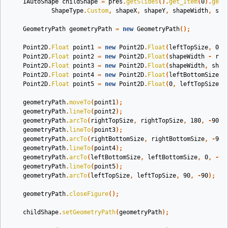
IAutoShape
childShape
=
pres
.
getSlides
().
get_Item
(
0
).
getS
ShapeType
.
Custom
,
shapeX
,
shapeY
,
shapeWidth
,
sha
GeometryPath
geometryPath
=
new
GeometryPath
();
Point2D
.
Float
point1
=
new
Point2D
.
Float
(
leftTopSize
,
0
);
Point2D
.
Float
point2
=
new
Point2D
.
Float
(
shapeWidth
-
rig
Point2D
.
Float
point3
=
new
Point2D
.
Float
(
shapeWidth
,
shap
Point2D
.
Float
point4
=
new
Point2D
.
Float
(
leftBottomSize
,
Point2D
.
Float
point5
=
new
Point2D
.
Float
(
0
,
leftTopSize
);
geometryPath
.
moveTo
(
point1
);
geometryPath
.
lineTo
(
point2
);
geometryPath
.
arcTo
(
rightTopSize
,
rightTopSize
,
180
,
-
90
);
geometryPath
.
lineTo
(
point3
);
geometryPath
.
arcTo
(
rightBottomSize
,
rightBottomSize
,
-
90
,
geometryPath
.
lineTo
(
point4
);
geometryPath
.
arcTo
(
leftBottomSize
,
leftBottomSize
,
0
,
-
90
geometryPath
.
lineTo
(
point5
);
geometryPath
.
arcTo
(
leftTopSize
,
leftTopSize
,
90
,
-
90
);
geometryPath
.
closeFigure
();
childShape
.
setGeometryPath
(
geometryPath
);