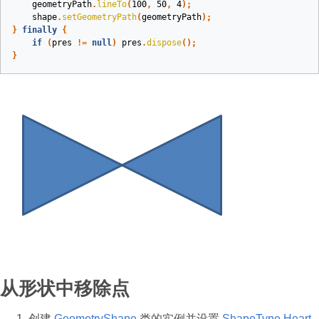
geometryPath
.
lineTo
(
100
,
50
,
4
);
shape
.
setGeometryPath
(
geometryPath
);
}
finally
{
if
(
pres
!=
null
)
pres
.
dispose
();
}
从形状中移除点
创建
GeometryShape
类的实例并设置
ShapeType.Heart