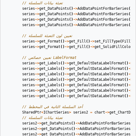
// تعبئة بيانات السلسلة
series
->
get_DataPoints
()
->
AddDataPointForBarSeries
(
fa
series
->
get_DataPoints
()
->
AddDataPointForBarSeries
(
fa
series
->
get_DataPoints
()
->
AddDataPointForBarSeries
(
fa
series
->
get_DataPoints
()
->
AddDataPointForBarSeries
(
fa
// تعيين لون التعبئة للسلسلة
series
->
get_Format
()
->
get_Fill
()
->
set_FillType
(
FillTy
series
->
get_Format
()
->
get_Fill
()
->
get_SolidFillColor
(
// تعيين خصائص LabelFormat
series
->
get_Labels
()
->
get_DefaultDataLabelFormat
()
->
s
series
->
get_Labels
()
->
get_DefaultDataLabelFormat
()
->
s
series
->
get_Labels
()
->
get_DefaultDataLabelFormat
()
->
s
series
->
get_Labels
()
->
get_DefaultDataLabelFormat
()
->
g
series
->
get_Labels
()
->
get_DefaultDataLabelFormat
()
->
g
series
->
get_Labels
()
->
get_DefaultDataLabelFormat
()
->
g
series
->
get_Labels
()
->
get_DefaultDataLabelFormat
()
->
s
// أخذ السلسلة الثانية في المخطط
SharedPtr
<
IChartSeries
>
series2
=
chart
->
get_ChartDat
// تعبئة بيانات السلسلة
series2
->
get_DataPoints
()
->
AddDataPointForBarSeries
(
f
series2
->
get_DataPoints
()
->
AddDataPointForBarSeries
(
f
series2
->
get_DataPoints
()
->
AddDataPointForBarSeries
(
f