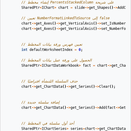
// إنشاء مخطط PercentsStackedColumn على شريحة
SharedPtr
<
IChart
>
chart
=
slide
->
get_Shapes
()
->
AddCha
// تعيين NumberFormatLinkedToSource إلى false
chart
->
get_Axes
()
->
get_VerticalAxis
()
->
set_IsNumberFo
chart
->
get_Axes
()
->
get_VerticalAxis
()
->
set_NumberForm
// تعيين فهرس ورقة بيانات المخطط
int
defaultWorksheetIndex
=
0
;
// الحصول على ورقة عمل بيانات المخطط
SharedPtr
<
IChartDataWorkbook
>
fact
=
chart
->
get_Chart
// حذف السلسلة المُنشأة افتراضيًا 
chart
->
get_ChartData
()
->
get_Series
()
->
Clear
();
// إضافة سلسلة جديدة
chart
->
get_ChartData
()
->
get_Series
()
->
Add
(
fact
->
GetCe
// أخذ أول سلسلة في المخطط
SharedPtr
<
IChartSeries
>
series
=
chart
->
get_ChartData
()