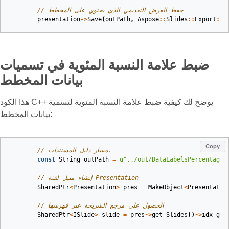
// حفظ العرض التقديمي الذي يحتوي على المخطط
presentation
->
Save
(
outPath
,
Aspose
::
Slides
::
Export
::
S
ضبط علامة النسبة المئوية في تسميات
بيانات المخطط
هذا الكود C++ يوضح لك كيفية ضبط علامة النسبة المئوية لتسمية
بيانات المخطط:
Copy
// مسار دليل المستندات.
const
String
outPath
=
u
"../out/DataLabelsPercentageS
// إنشاء مثيل لفئة Presentation
SharedPtr
<
Presentation
>
pres
=
MakeObject
<
Presentatio
// الحصول على مرجع الشريحة عبر فهرسها
SharedPtr
<
ISlide
>
slide
=
pres
->
get_Slides
()
->
idx_get