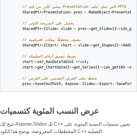
// ينشئ كائن من فئة Presentation التي تمثل ملف PPTX
SharedPtr
<
Presentation
>
pres
=
MakeObject
<
Presentatio
// يحصل على الشريحة الأولى
SharedPtr
<
ISlide
>
slide
=
pres
->
get_Slides
()
->
idx_get
// يضيف مخططًا ببيانات افتراضية
SharedPtr
<
IChart
>
chart
=
slide
->
get_Shapes
()
->
AddCha
// يضبط تنسيق أرقام السلسلة
chart
->
set_HasDataTable
(
true
);
chart
->
get_ChartData
()
->
get_Series
()
->
idx_get
(
0
)
->
set
// يحفظ ملف العرض التقديمي على القرص
pres
->
Save
(
outPath
,
Aspose
::
Slides
::
Export
::
SaveForma
عرض النسب المئوية كتسميات
تتيح لك Aspose.Slides للـ C++ تعيين تسميات النسبة المئوية على
المخططات المعروضة. يوضح هذا الكود C++ العملية: