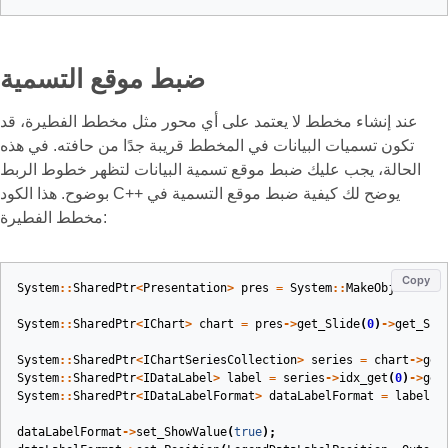
ضبط موقع التسمية
عند إنشاء مخطط لا يعتمد على أي محور مثل مخطط الفطيرة، قد
تكون تسميات البيانات في المخطط قريبة جدًا من حافته. في هذه
الحالة، يجب عليك ضبط موقع تسمية البيانات لتظهر خطوط الربط
بوضوح. هذا الكود C++ يوضح لك كيفية ضبط موقع التسمية في
مخطط الفطيرة:
Copy
System
::
SharedPtr
<
Presentation
>
pres
=
System
::
MakeObject
<
Pre
System
::
SharedPtr
<
IChart
>
chart
=
pres
->
get_Slide
(
0
)
->
get_Sha
System
::
SharedPtr
<
IChartSeriesCollection
>
series
=
chart
->
get
System
::
SharedPtr
<
IDataLabel
>
label
=
series
->
idx_get
(
0
)
->
get
System
::
SharedPtr
<
IDataLabelFormat
>
dataLabelFormat
=
label
->
dataLabelFormat
->
set_ShowValue
(
true
);