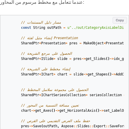
عندما تتعامل مع مخطط مرسوم من المحاور:
Copy
// مسار دليل المستندات
const
String
outPath
=
u
"../out/CategoryAxisLabelDist
// إنشاء مثيل لفئة Presentation
SharedPtr
<
Presentation
>
pres
=
MakeObject
<
Presentatio
// الحصول على مرجع الشريحة
SharedPtr
<
ISlide
>
slide
=
pres
->
get_Slides
()
->
idx_get
// إنشاء مخطط على الشريحة
SharedPtr
<
IChart
>
chart
=
slide
->
get_Shapes
()
->
AddCha
// الحصول على مجموعة سلاسل المخطط
SharedPtr
<
IChartSeriesCollection
>
seriesCollection
=
// تعيين مسافة التسمية من المحور
chart
->
get_Axes
()
->
get_HorizontalAxis
()
->
set_LabelOff
// حفظ ملف العرض التقديمي على القرص
pres
->
Save
(
outPath
,
Aspose
::
Slides
::
Export
::
SaveForma