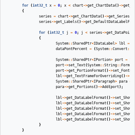
for
(
int32_t
x
=
0
;
x
<
chart
->
get_ChartData
()
->
get_S
{
series
=
chart
->
get_ChartData
()
->
get_Series
()
series
->
get_Labels
()
->
get_DefaultDataLabelFor
for
(
int32_t
j
=
0
;
j
<
series
->
get_DataPoint
{
System
::
SharedPtr
<
IDataLabel
>
lbl
=
s
dataPontPercent
=
(
System
::
Convert
::
T
System
::
SharedPtr
<
IPortion
>
port
=
Sy
port
->
set_Text
(
System
::
String
::
Format
port
->
get_PortionFormat
()
->
set_FontHe
lbl
->
get_TextFrameForOverriding
()
->
se
System
::
SharedPtr
<
IParagraph
>
para
=
para
->
get_Portions
()
->
Add
(
port
);
lbl
->
get_DataLabelFormat
()
->
set_ShowS
lbl
->
get_DataLabelFormat
()
->
set_ShowP
lbl
->
get_DataLabelFormat
()
->
set_ShowL
lbl
->
get_DataLabelFormat
()
->
set_ShowC
lbl
->
get_DataLabelFormat
()
->
set_ShowB
}
}