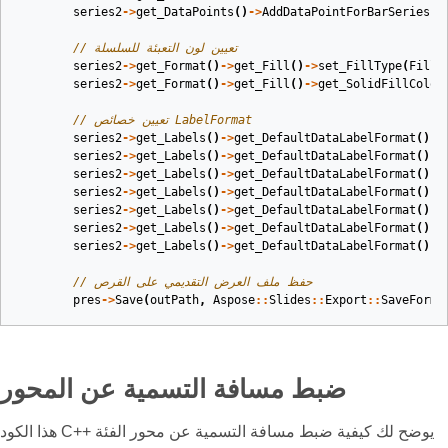
series2
->
get_DataPoints
()
->
AddDataPointForBarSeries
(
f
// تعيين لون التعبئة للسلسلة
series2
->
get_Format
()
->
get_Fill
()
->
set_FillType
(
FillT
series2
->
get_Format
()
->
get_Fill
()
->
get_SolidFillColor
// تعيين خصائص LabelFormat
series2
->
get_Labels
()
->
get_DefaultDataLabelFormat
()
->
series2
->
get_Labels
()
->
get_DefaultDataLabelFormat
()
->
series2
->
get_Labels
()
->
get_DefaultDataLabelFormat
()
->
series2
->
get_Labels
()
->
get_DefaultDataLabelFormat
()
->
series2
->
get_Labels
()
->
get_DefaultDataLabelFormat
()
->
series2
->
get_Labels
()
->
get_DefaultDataLabelFormat
()
->
series2
->
get_Labels
()
->
get_DefaultDataLabelFormat
()
->
// حفظ ملف العرض التقديمي على القرص
pres
->
Save
(
outPath
,
Aspose
::
Slides
::
Export
::
SaveForma
ضبط مسافة التسمية عن المحور
هذا الكود C++ يوضح لك كيفية ضبط مسافة التسمية عن محور الفئة