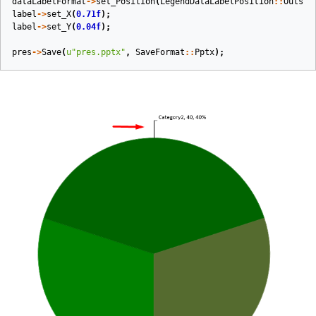
dataLabelFormat
->
set_Position
(
LegendDataLabelPosition
::
Outsid
label
->
set_X
(
0.71f
);
label
->
set_Y
(
0.04f
);
pres
->
Save
(
u
"pres.pptx"
,
SaveFormat
::
Pptx
);