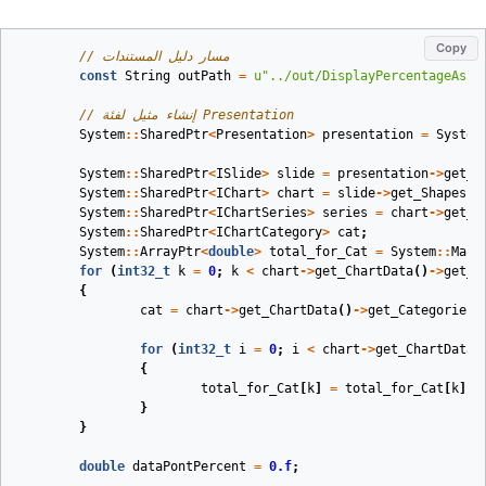
Copy
// مسار دليل المستندات
const
String
outPath
=
u
"../out/DisplayPercentageAsLa
// إنشاء مثيل لفئة Presentation
System
::
SharedPtr
<
Presentation
>
presentation
=
System
System
::
SharedPtr
<
ISlide
>
slide
=
presentation
->
get_S
System
::
SharedPtr
<
IChart
>
chart
=
slide
->
get_Shapes
()
System
::
SharedPtr
<
IChartSeries
>
series
=
chart
->
get_C
System
::
SharedPtr
<
IChartCategory
>
cat
;
System
::
ArrayPtr
<
double
>
total_for_Cat
=
System
::
Make
for
(
int32_t
k
=
0
;
k
<
chart
->
get_ChartData
()
->
get_C
{
cat
=
chart
->
get_ChartData
()
->
get_Categories
(
for
(
int32_t
i
=
0
;
i
<
chart
->
get_ChartData
(
{
total_for_Cat
[
k
]
=
total_for_Cat
[
k
]
+
}
}
double
dataPontPercent
=
0.f
;